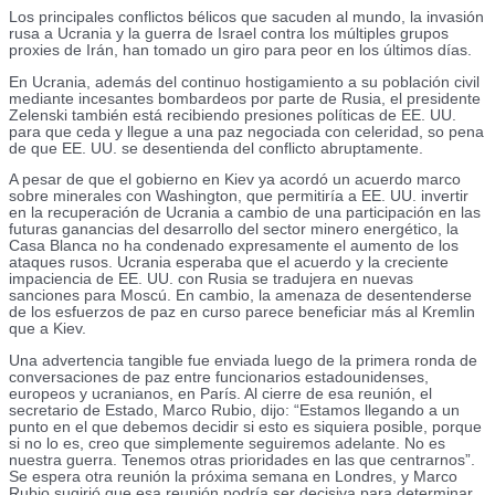
Los principales conflictos bélicos que sacuden al mundo, la invasión
rusa a Ucrania y la guerra de Israel contra los múltiples grupos
proxies de Irán, han tomado un giro para peor en los últimos días.
En Ucrania, además del continuo hostigamiento a su población civil
mediante incesantes bombardeos por parte de Rusia, el presidente
Zelenski también está recibiendo presiones políticas de EE. UU.
para que ceda y llegue a una paz negociada con celeridad, so pena
de que EE. UU. se desentienda del conflicto abruptamente.
A pesar de que el gobierno en Kiev ya acordó un acuerdo marco
sobre minerales con Washington, que permitiría a EE. UU. invertir
en la recuperación de Ucrania a cambio de una participación en las
futuras ganancias del desarrollo del sector minero energético, la
Casa Blanca no ha condenado expresamente el aumento de los
ataques rusos. Ucrania esperaba que el acuerdo y la creciente
impaciencia de EE. UU. con Rusia se tradujera en nuevas
sanciones para Moscú. En cambio, la amenaza de desentenderse
de los esfuerzos de paz en curso parece beneficiar más al Kremlin
que a Kiev.
Una advertencia tangible fue enviada luego de la primera ronda de
conversaciones de paz entre funcionarios estadounidenses,
europeos y ucranianos, en París. Al cierre de esa reunión, el
secretario de Estado, Marco Rubio, dijo: “Estamos llegando a un
punto en el que debemos decidir si esto es siquiera posible, porque
si no lo es, creo que simplemente seguiremos adelante. No es
nuestra guerra. Tenemos otras prioridades en las que centrarnos”.
Se espera otra reunión la próxima semana en Londres, y Marco
Rubio sugirió que esa reunión podría ser decisiva para determinar