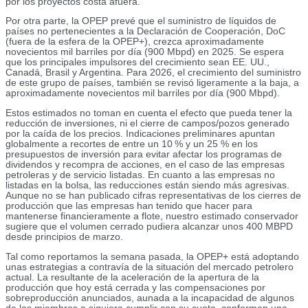
por los proyectos costa afuera.
Por otra parte, la OPEP prevé que el suministro de líquidos de
países no pertenecientes a la Declaración de Cooperación, DoC
(fuera de la esfera de la OPEP+), crezca aproximadamente
novecientos mil barriles por día (900 Mbpd) en 2025. Se espera
que los principales impulsores del crecimiento sean EE. UU.,
Canadá, Brasil y Argentina. Para 2026, el crecimiento del suministro
de este grupo de países, también se revisó ligeramente a la baja, a
aproximadamente novecientos mil barriles por día (900 Mbpd).
Estos estimados no toman en cuenta el efecto que pueda tener la
reducción de inversiones, ni el cierre de campos/pozos generado
por la caída de los precios. Indicaciones preliminares apuntan
globalmente a recortes de entre un 10 % y un 25 % en los
presupuestos de inversión para evitar afectar los programas de
dividendos y recompra de acciones, en el caso de las empresas
petroleras y de servicio listadas. En cuanto a las empresas no
listadas en la bolsa, las reducciones están siendo más agresivas.
Aunque no se han publicado cifras representativas de los cierres de
producción que las empresas han tenido que hacer para
mantenerse financieramente a flote, nuestro estimado conservador
sugiere que el volumen cerrado pudiera alcanzar unos 400 MBPD
desde principios de marzo.
Tal como reportamos la semana pasada, la OPEP+ está adoptando
unas estrategias a contravía de la situación del mercado petrolero
actual. La resultante de la aceleración de la apertura de la
producción que hoy está cerrada y las compensaciones por
sobreproducción anunciados, aunada a la incapacidad de algunos