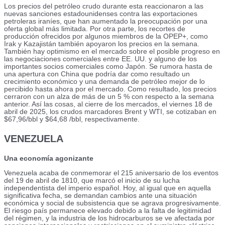
Los precios del petróleo crudo durante esta reaccionaron a las
nuevas sanciones estadounidenses contra las exportaciones
petroleras iraníes, que han aumentado la preocupación por una
oferta global más limitada. Por otra parte, los recortes de
producción ofrecidos por algunos miembros de la OPEP+, como
Irak y Kazajistán también apoyaron los precios en la semana.
También hay optimismo en el mercado sobre el posible progreso en
las negociaciones comerciales entre EE. UU. y alguno de los
importantes socios comerciales como Japón. Se rumora hasta de
una apertura con China que podría dar como resultado un
crecimiento económico y una demanda de petróleo mejor de lo
percibido hasta ahora por el mercado. Como resultado, los precios
cerraron con un alza de más de un 5 % con respecto a la semana
anterior. Así las cosas, al cierre de los mercados, el viernes 18 de
abril de 2025, los crudos marcadores Brent y WTI, se cotizaban en
$67,96/bbl y $64,68 /bbl, respectivamente.
VENEZUELA
Una economía agonizante
Venezuela acaba de conmemorar el 215 aniversario de los eventos
del 19 de abril de 1810, que marcó el inicio de su lucha
independentista del imperio español. Hoy, al igual que en aquella
significativa fecha, se demandan cambios ante una situación
económica y social de subsistencia que se agrava progresivamente.
El riesgo país permanece elevado debido a la falta de legitimidad
del régimen, y la industria de los hidrocarburos se ve afectada por