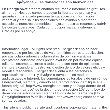
Apóyenos – Las donaciones son bienvenidas
En
EnergiesNet
proporcionamos recursos e información gratuitos
al mundo. Nos dedicamos a apoyar la libertad de prensa y a
garantizar que a cada persona tenga acceso a información
imparcial y precisa. Sus donaciones nos ayudan a mantener
accesibles nuestros contenidos, mejorar nuestros recursos y cubrir
los costes operativos. Cada contribución marca la diferencia.
Gracias por su apoyo.
Done ahora, escríbanos
Information legal – All rights reserved EnergiesNet no se hace
responsable por los juicios de valor emitidos por esta publicación,
por sus colaboradores y columnistas de opinión y análisis.
Aceptamos colaboraciones previa evaluación por nuestro equipo
editorial, estamos abiertos a todo tipo o corriente de opiniones,
siempre y cuando a nuestro juicio estén dentro de valores éticos y
morales razonables. EnergiesNet alienta a las personas a
reproducir, reimprimir, y divulgar a través de los medios
audiovisuales e Internet, los comentarios editoriales y de opinión de
EnergiesNet, siempre y cuando esa reproducción identifique a la
fuente original, http://www.energiesnet.com y se haga dentro de el
uso normal (fair use) de la doctrina de la sección 107 de la Ley de
derechos de autor de los Estados Unidos de Norteamérica (US
Copyright)Internet Web links hacia http://www.energiesnet.com.ve
son apreciadas.
This site is a public free site and it contains copyrighted material the