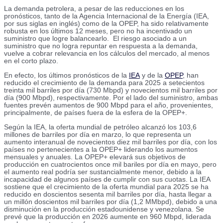
La demanda petrolera, a pesar de las reducciones en los
pronósticos, tanto de la Agencia Internacional de la Energía (IEA,
por sus siglas en inglés) como de la OPEP, ha sido relativamente
robusta en los últimos 12 meses, pero no ha incentivado un
suministro que logre balancearlo. El riesgo asociado a un
suministro que no logra repuntar en respuesta a la demanda,
vuelve a cobrar relevancia en los cálculos del mercado, al menos
en el corto plazo.
En efecto, los últimos pronósticos de la
IEA
y de la
OPEP
, han
reducido el crecimiento de la demanda para 2025 a setecientos
treinta mil barriles por día (730 Mbpd) y novecientos mil barriles por
día (900 Mbpd), respectivamente. Por el lado del suministro, ambas
fuentes prevén aumentos de 900 Mbpd para el año, provenientes,
principalmente, de países fuera de la esfera de la OPEP+.
Según la IEA, la oferta mundial de petróleo alcanzó los 103,6
millones de barriles por día en marzo, lo que representa un
aumento interanual de novecientos diez mil barriles por día, con los
países no pertenecientes a la OPEP+ liderando los aumentos
mensuales y anuales. La OPEP+ elevará sus objetivos de
producción en cuatrocientos once mil bariles por día en mayo, pero
el aumento real podría ser sustancialmente menor, debido a la
incapacidad de algunos países de cumplir con sus cuotas. La IEA
sostiene que el crecimiento de la oferta mundial para 2025 se ha
reducido en doscientos sesenta mil barriles por día, hasta llegar a
un millón doscientos mil barriles por día (1,2 MMbpd), debido a una
disminución en la producción estadounidense y venezolana. Se
prevé que la producción en 2026 aumente en 960 Mbpd, liderada