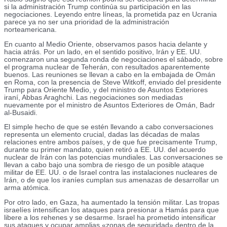
si la administración Trump continúa su participación en las
negociaciones. Leyendo entre líneas, la prometida paz en Ucrania
parece ya no ser una prioridad de la administración
norteamericana.
En cuanto al Medio Oriente, observamos pasos hacia delante y
hacia atrás. Por un lado, en el sentido positivo, Irán y EE. UU.
comenzaron una segunda ronda de negociaciones el sábado, sobre
el programa nuclear de Teherán, con resultados aparentemente
buenos. Las reuniones se llevan a cabo en la embajada de Omán
en Roma, con la presencia de Steve Witkoff, enviado del presidente
Trump para Oriente Medio, y del ministro de Asuntos Exteriores
iraní, Abbas Araghchi. Las negociaciones son mediadas
nuevamente por el ministro de Asuntos Exteriores de Omán, Badr
al-Busaidi.
El simple hecho de que se estén llevando a cabo conversaciones
representa un elemento crucial, dadas las décadas de malas
relaciones entre ambos países, y de que fue precisamente Trump,
durante su primer mandato, quien retiró a EE. UU. del acuerdo
nuclear de Irán con las potencias mundiales. Las conversaciones se
llevan a cabo bajo una sombra de riesgo de un posible ataque
militar de EE. UU. o de Israel contra las instalaciones nucleares de
Irán, o de que los iraníes cumplan sus amenazas de desarrollar un
arma atómica.
Por otro lado, en Gaza, ha aumentado la tensión militar. Las tropas
israelíes intensifican los ataques para presionar a Hamás para que
libere a los rehenes y se desarme. Israel ha prometido intensificar
sus ataques y ocupar amplias «zonas de seguridad» dentro de la