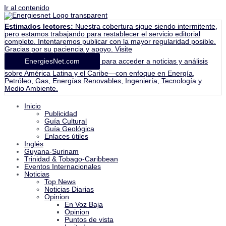
Ir al contenido
Estimados lectores:
Nuestra cobertura sigue siendo intermitente,
pero estamos trabajando para restablecer el servicio editorial
completo. Intentaremos publicar con la mayor regularidad posible.
Gracias por su paciencia y apoyo. Visite
EnergiesNet.com
para acceder a noticias y análisis
sobre América Latina y el Caribe—con enfoque en Energía,
Petróleo, Gas, Energías Renovables, Ingeniería, Tecnología y
Medio Ambiente.
Inicio
Publicidad
Guía Cultural
Guía Geológica
Enlaces útiles
Inglés
Guyana-Surinam
Trinidad & Tobago-Caribbean
Eventos Internacionales
Noticias
Top News
Noticias Diarias
Opinion
En Voz Baja
Opinion
Puntos de vista