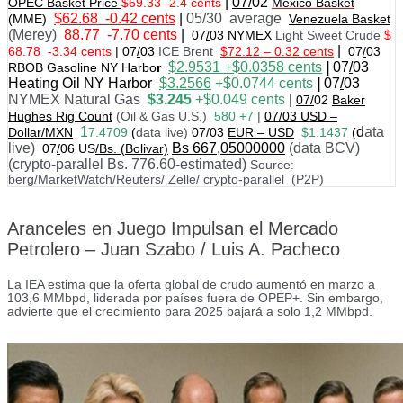
|
07/
02
OPEC Basket Price
$69.33 -2.4 cents
Mexico Basket
$62.68 -0.42 cents
|
05/30 average
(MME)
Venezuela Basket
(Merey)
88.77 -7.70 cents
|
07
/
03 NYMEX
Light Sweet Crude
$
|
68.78 -3.34 cents
|
07
/
03
ICE Brent
$72.12 – 0.32 cents
07
/
03
$
2.9531 +$0.0358
cents
|
07
/
03
RBOB Gasoline NY Harbo
r
Heating Oil NY Harbor
$3.2566
+$0.0744 cents
|
07
/
03
NYMEX Natural Gas
$3.245
+$0.049 cents
|
07/
02
Baker
Hughes Rig Count
(Oil & Gas U.S.)
580 +7
|
07
/
03 USD –
1
d
ata
Dollar/MXN
7.4709
(
data live)
07/03
EUR – USD
$1.1437
(
live)
Bs 667,05000000
(data BCV)
07
/
06 US
/Bs. (Bolivar)
(crypto-parallel Bs. 776.60-estimated)
Source:
berg/MarketWatch/Reuters/ Zelle/ crypto-parallel (P2P)
Aranceles en Juego Impulsan el Mercado
Petrolero – Juan Szabo / Luis A. Pacheco
La IEA estima que la oferta global de crudo aumentó en marzo a
103,6 MMbpd, liderada por países fuera de OPEP+. Sin embargo,
advierte que el crecimiento para 2025 bajará a solo 1,2 MMbpd.