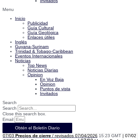
Invitados
Menu
Inicio
Publicidad
Guía Cultural
Guía Geológica
Enlaces útiles
Inglés
Guyana-Surinam
Trinidad & Tobago-Caribbean
Eventos Internacionales
Noticias
Top News
Noticias Diarias
Opinion
En Voz Baja
Opinion
Puntos de vista
Invitados
Search
Search
Close this search box.
Email
Obtén el Boletín Diario
07/03
Precios
de cierre
/ revisados 07/04/2026
15:23 GMT
|
07/02