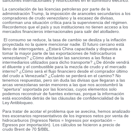
sanciones internacionales y restricciones en el suministro eléctrico.
La cancelación de las licencias petroleras por parte de la
administración Trump, la imposición de aranceles secundarios a los
compradores de crudo venezolano y la escasez de divisas,
conforman una situación crítica para la supervivencia del régimen.
Recordemos que el país y sus instituciones no tienen acceso a los
mercados financieros internacionales para salir del atolladero.
El consumo se reduce, la tasa de cambio se desliza y la inflación
proyectada no la quiere mencionar nadie. El futuro cercano está
lleno de interrogantes. ¿Estará China capacitada y dispuesta a
tomar la mayor parte de las exportaciones de hidrocarburos
venezolanos? ¿Cómo afectarán las sanciones a las flotas e
intermediarios utilizados para dicho transporte? ¿De dónde vendrá
el diluente y el combustible para la mezcla de crudo y el mercado
interno? ¿Cómo será el flujo financiero desde el comprador último
del crudo a Venezuela? ¿Cuánto se perderá en el camino? No
tenemos respuestas, pero sin duda las divisas que llegaran a las
arcas venezolanas serán menores a las que nos acostumbró la
“apertura” soportada por las licencias, cuyos elementos solo
podemos reconstruir de fuentes externas, porque la información
está escondida detrás de las cláusulas de confidencialidad de la
Ley Antibloqueo.
Para tratar de acotar el problema que se avecina, hemos analizado
tres escenarios representativos de los ingresos netos por venta de
hidrocarburos (Ingresos Netos = Ingresos por exportación –
Egresos por importación). Los cálculos se hicieron a precio de
crudo Brent de 70 $/BBL.