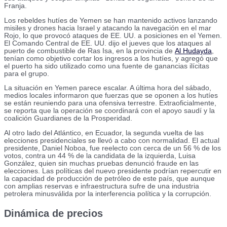
Franja.
Los rebeldes hutíes de Yemen se han mantenido activos lanzando
misiles y drones hacia Israel y atacando la navegación en el mar
Rojo, lo que provocó ataques de EE. UU. a posiciones en el Yemen.
El Comando Central de EE. UU. dijo el jueves que los ataques al
puerto de combustible de Ras Isa, en la provincia de
Al Hudayda
,
tenían como objetivo cortar los ingresos a los hutíes, y agregó que
el puerto ha sido utilizado como una fuente de ganancias ilícitas
para el grupo.
La situación en Yemen parece escalar. A última hora del sábado,
medios locales informaron que fuerzas que se oponen a los hutíes
se están reuniendo para una ofensiva terrestre. Extraoficialmente,
se reporta que la operación se coordinará con el apoyo saudí y la
coalición Guardianes de la Prosperidad.
Al otro lado del Atlántico, en Ecuador, la segunda vuelta de las
elecciones presidenciales se llevó a cabo con normalidad. El actual
presidente, Daniel Noboa, fue reelecto con cerca de un 56 % de los
votos, contra un 44 % de la candidata de la izquierda, Luisa
González, quien sin muchas pruebas denunció fraude en las
elecciones. Las políticas del nuevo presidente podrían repercutir en
la capacidad de producción de petróleo de este país, que aunque
con amplias reservas e infraestructura sufre de una industria
petrolera minusválida por la interferencia política y la corrupción.
Dinámica de precios