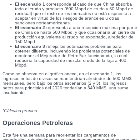
El escenario 1
corresponde al caso de que China absorba
todo el crudo y producto (600 Mbpd de crudo y 50 Mbpd de
residual) que el resto de los mercados no está dispuesto a
aceptar en virtud de los riesgos de aranceles u otras
sanciones norteamericanas.
El escenario 2
representa a una recepción máxima por parte
de China de hasta 500 Mbpd, y que ocasionaría un cierre de
producción equivalente al crudo no exportado, alrededor de
150 Mbpd.
El escenario 3
refleja los potenciales problemas para
obtener diluente, incluyendo los problemas potenciales de
mantener el Mejorador de PetroPiar funcionando, lo cual
reduciría la capacidad de mezclar crudo de la faja a 400
Mbpd.
Como se observa en el gráfico anexo, en el escenario 1, los
ingresos netos de divisas se mantendrían alrededor de 500 MM$
mensuales, pero bajo los otros escenarios (2 y 3), los ingresos
netos para principios del 2026 tenderían a 340 MM$, una suma
insuficiente.
*Cálculos propios
Operaciones Petroleras
Esta fue una semana para reorientar los cargamentos de
exportación, principalmente los cargamentos programados para ser