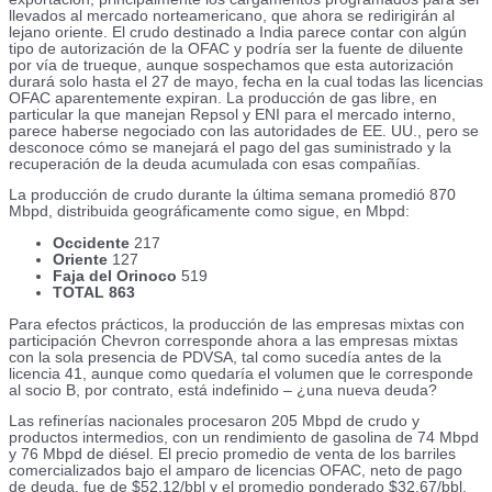
llevados al mercado norteamericano, que ahora se redirigirán al
lejano oriente. El crudo destinado a India parece contar con algún
tipo de autorización de la OFAC y podría ser la fuente de diluente
por vía de trueque, aunque sospechamos que esta autorización
durará solo hasta el 27 de mayo, fecha en la cual todas las licencias
OFAC aparentemente expiran. La producción de gas libre, en
particular la que manejan Repsol y ENI para el mercado interno,
parece haberse negociado con las autoridades de EE. UU., pero se
desconoce cómo se manejará el pago del gas suministrado y la
recuperación de la deuda acumulada con esas compañías.
La producción de crudo durante la última semana promedió 870
Mbpd, distribuida geográficamente como sigue, en Mbpd:
Occidente
217
Oriente
127
Faja del Orinoco
519
TOTAL 863
Para efectos prácticos, la producción de las empresas mixtas con
participación Chevron corresponde ahora a las empresas mixtas
con la sola presencia de PDVSA, tal como sucedía antes de la
licencia 41, aunque como quedaría el volumen que le corresponde
al socio B, por contrato, está indefinido – ¿una nueva deuda?
Las refinerías nacionales procesaron 205 Mbpd de crudo y
productos intermedios, con un rendimiento de gasolina de 74 Mbpd
y 76 Mbpd de diésel. El precio promedio de venta de los barriles
comercializados bajo el amparo de licencias OFAC, neto de pago
de deuda, fue de $52,12/bbl y el promedio ponderado $32,67/bbl.