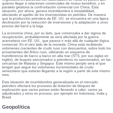
quieren llegar a relaciones comerciales de mutuo beneficio, y en
paralelo gestiona la confrontación comercial con China. Esta
situación, por ahora, genera incertidumbre e inestabilidad,
afectando el apetito de los inversionistas en petróleo. De manera
que la producción petrolera de EE. UU. se encuentra en una ligera
declinación por la reducción de inversiones y la adaptación a unos
precios del barril a la baja.
La economía china, por su lado, que comenzaba a dar signos de
recuperación, probablemente se verá afectada por la guerra
arancelaria con EE. UU., que parece ir más allá de cualquier lógica
comercial. En el otro lado de la moneda, China está recibiendo
volúmenes crecientes de crudo ruso con descuentos, sobre todo los
provenientes del Ártico ruso, utilizando un esquema de
transferencia de barco a barco en alta mar (STS, por sus siglas en
inglés), de buques sancionados a petroleros no sancionados, en las
cercanías de Malasia y Singapur. Este mismo periplo será el que
tengan que seguir los volúmenes incrementales de crudo
venezolano que estarán llegando a la región a partir de este mismo
mes.
Esta situación de incertidumbre generalizada en el mercado
petrolero afectará los procesos de licitación de bloques de
exploración que varios países están llevando a cabo; varios ya
adjudicados y otros en proceso, por ejemplo en Indonesia, India y
Brasil.
Geopolítica