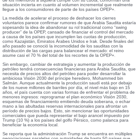
de los miembros a siquiera cumplir con su cuota, conforman una
situación incierta en cuanto al volumen incremental que realmente
llegue a los consumidores de parte de los países OPEP+.
La medida de acelerar el proceso de deshacer los cierres
voluntarios parece confirmar rumores de que Arabia Saudita estaría
sopesando la idea de abandonar su rol tradicional como “swing
producer” de la OPEP, cansado de financiar el control del mercado
a causa de los países que incumplen las cuotas de producción,
como Kazajistán, Emiratos Árabes Unidos e Irak. Desde finales del
año pasado se conoció la incomodidad de los sauditas con la
distribución de las cargas para balancear el mercado: el reino
asume casi el 70 % del total de los recortes de la OPEP+.
Sin embargo, cambiar de estrategia y aumentar la producción de
petróleo tendrá consecuencias financieras para Arabia Saudita, que
necesita de precios altos del petróleo para poder desarrollar la
ambiciosa Visión 2030 del príncipe heredero, Mohammed bin
Salmán. Aunque actualmente la producción saudí está por debajo
de los nueve millones de barriles por día, el nivel más bajo en 15
años, el país cuenta con varias formas de enfrentar el problema de
menores ingresos: reprogramar el plan económico Visión 2030,
esquemas de financiamiento emitiendo deuda soberana, o echar
mano a las abultadas reservas internacionales para afrontar un
período de precios bajos. Esto, sin mencionar las oportunidades
comerciales que pueda representar el bajo arancel impuesto por
Trump (10 %) a los países del golfo Pérsico, como palanca para
beneficiar la economía local.
Se reporta que la administración Trump se encuentra en múltiples
negociaciones paralelas con autoridades de hasta 50 países que