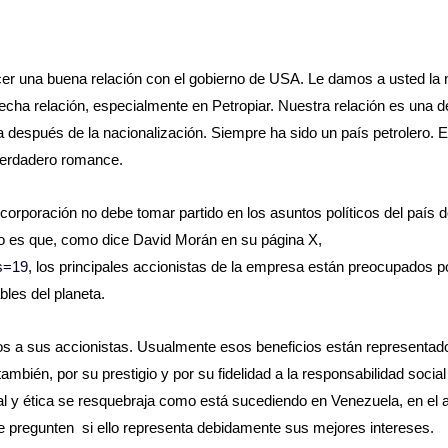
er una buena relación con el gobierno de USA. Le damos a usted la
recha relación, especialmente en Petropiar. Nuestra relación es una d
a después de la nacionalización. Siempre ha sido un país petrolero. E
 verdadero romance.
orporación no debe tomar partido en los asuntos políticos del país 
to es que, como dice David Morán en su página X,
s=19
, los principales accionistas de la empresa están preocupados p
les del planeta.
ios a sus accionistas. Usualmente esos beneficios están representad
ambién, por su prestigio y por su fidelidad a la responsabilidad socia
 y ética se resquebraja como está sucediendo en Venezuela, en el a
se pregunten si ello representa debidamente sus mejores intereses.