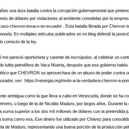
s una dura batalla contra la corrupción gubernamental que pretendí
ones de dólares por violaciones al ambiente cometidas por la empresa
l-caso-chevron-texaco-en-ecuador
. Esta batalla librada por Chevron 
ionarla. En múltiples artículos publicados en mi blog defendí la posic
 correcto de la ley.
l me pareció oportunista y carente de escrúpulos, al celebrar un cont
 de lutita petrolífera de Vaca Muerta, después que ese gobierno había
 ;ético que CHEVRON se aprovechara de un abuso de poder contra u
busador, ver:
https://venergia.org/invito-a-la-verdadera-chevron-a-po
ente ambigua como la que lleva a cabo en Venezuela, donde se ha con
primero, u luego de la de Nicolás Maduro, por largos años. Durante la
 suma superior a los dos mil millones de dólares con la pretendida ju
a suma como esa. Ese dinero fue utilizado por Chávez para consolida
la de Maduro, representando una buena porción de la producción pet