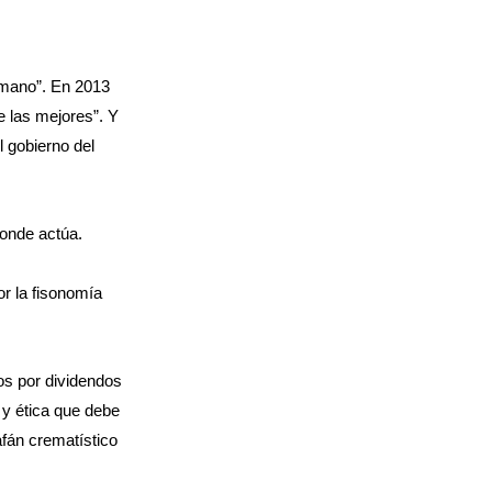
 mano”. En 2013
e las mejores”. Y
l gobierno del
donde actúa.
or la fisonomía
os por dividendos
l y ética que debe
fán crematístico