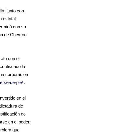
a, junto con
 estatal
terminó con su
ión de Chevron
rato con el
 confiscado la
na corporación
nerse-de-pie/
.
vertido en el
 dictadura de
stificación de
rse en el poder.
rolera que