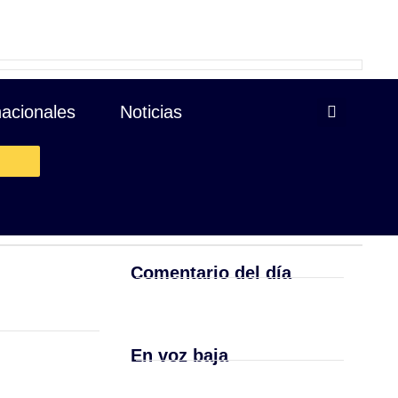
nacionales
Noticias
$62.68 -0.42 cents
|
Comentario del día
En voz baja