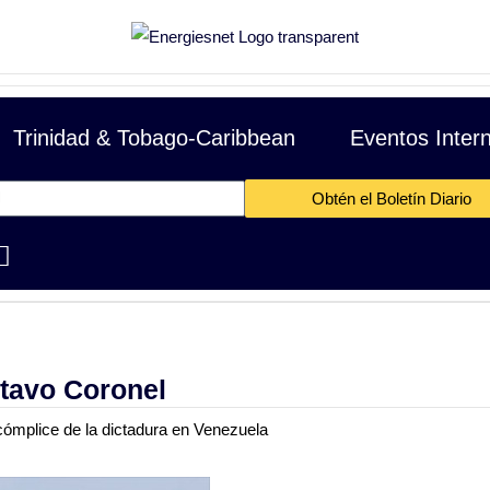
Trinidad & Tobago-Caribbean
Eventos Inter
Obtén el Boletín Diario
OPEC Basket Price
$69.33 -2.4 cents
|
07/
02
Mexico Basket
stavo Coronel
cómplice de la dictadura en Venezuela