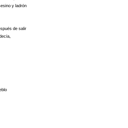
sesino y ladrón
spués de salir
decía,
eblo