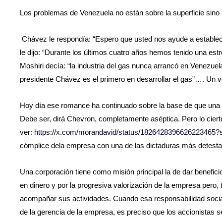
Los problemas de Venezuela no están sobre la superficie sino
Chávez le respondía: “Espero que usted nos ayude a establec
le dijo: “Durante los últimos cuatro años hemos tenido una est
Moshiri decía: “la industria del gas nunca arrancó en Venezuel
presidente Chávez es el primero en desarrollar el gas”…. Un
Hoy día ese romance ha continuado sobre la base de que una c
Debe ser, dirá Chevron, completamente aséptica. Pero lo cier
ver:
https://x.com/morandavid/status/1826428396626223465?
cómplice dela empresa con una de las dictaduras más detestab
Una corporación tiene como misión principal la de dar benefic
en dinero y por la progresiva valorización de la empresa pero, t
acompañar sus actividades. Cuando esa responsabilidad social
de la gerencia de la empresa, es preciso que los accionistas 