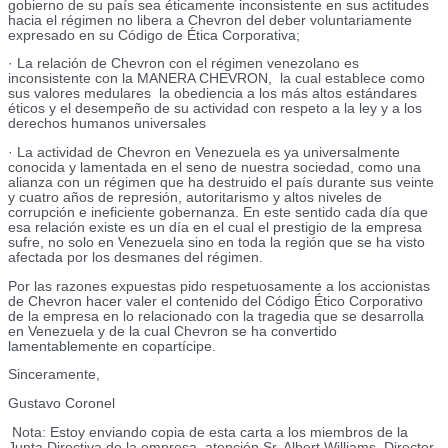
gobierno de su país sea éticamente inconsistente en sus actitudes
hacia el régimen no libera a Chevron del deber voluntariamente
expresado en su Código de Ética Corporativa;
· La relación de Chevron con el régimen venezolano es
inconsistente con la MANERA CHEVRON, la cual establece como
sus valores medulares la obediencia a los más altos estándares
éticos y el desempeño de su actividad con respeto a la ley y a los
derechos humanos universales
· La actividad de Chevron en Venezuela es ya universalmente
conocida y lamentada en el seno de nuestra sociedad, como una
alianza con un régimen que ha destruido el país durante sus veinte
y cuatro años de represión, autoritarismo y altos niveles de
corrupción e ineficiente gobernanza. En este sentido cada día que
esa relación existe es un día en el cual el prestigio de la empresa
sufre, no solo en Venezuela sino en toda la región que se ha visto
afectada por los desmanes del régimen.
Por las razones expuestas pido respetuosamente a los accionistas
de Chevron hacer valer el contenido del Código Ético Corporativo
de la empresa en lo relacionado con la tragedia que se desarrolla
en Venezuela y de la cual Chevron se ha convertido
lamentablemente en copartícipe.
Sinceramente,
Gustavo Coronel
Nota: Estoy enviando copia de esta carta a los miembros de la
Junta Directiva de la empresa, atención Sr. Albert Williams, Director