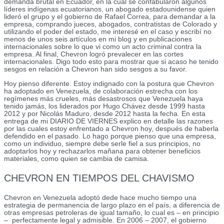
demanda brutal en Ecuador, en la cual se confabularon algunos
líderes indígenas ecuatorianos, un abogado estadounidense quien
lideró el grupo y el gobierno de Rafael Correa, para demandar a la
empresa, comprando jueces, abogados, contratistas de Colorado y
utilizando el poder del estado, me interesé en el caso y escribí no
menos de unos seis artículos en mi blog y en publicaciones
internacionales sobre lo que vi como un acto criminal contra la
empresa. Al final, Chevron logró prevalecer en las cortes
internacionales. Digo todo esto para mostrar que si acaso he tenido
sesgos en relación a Chevron han sido sesgos a su favor.
Hoy pienso diferente. Estoy indignado con la postura que Chevron
ha adoptado en Venezuela, de colaboración estrecha con los
regímenes más crueles, más desastrosos que Venezuela haya
tenido jamás, los liderados por Hugo Chávez desde 1999 hasta
2012 y por Nicolás Maduro, desde 2012 hasta la fecha. En esta
entrega de mi DIARIO DE VIERNES explico en detalle las razones
por las cuales estoy enfrentado a Chevron hoy, después de haberla
defendido en el pasado. Lo hago porque pienso que una empresa,
como un individuo, siempre debe serle fiel a sus principios, no
adoptarlos hoy y rechazarlos mañana para obtener beneficios
materiales, como quien se cambia de camisa.
CHEVRON EN TIEMPOS DEL CHAVISMO
Chevron en Venezuela adoptó dede hace mucho tiempo una
estrategia de permanencia de largo plazo en el país, a diferencia de
otras empresas petroleras de igual tamaño, lo cual es – en principio
– perfectamente legal y admisible. En 2006 – 2007, el gobierno