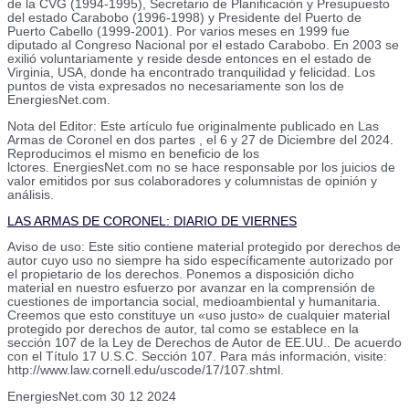
de la CVG (1994-1995), Secretario de Planificación y Presupuesto
del estado Carabobo (1996-1998) y Presidente del Puerto de
Puerto Cabello (1999-2001). Por varios meses en 1999 fue
diputado al Congreso Nacional por el estado Carabobo. En 2003 se
exilió voluntariamente y reside desde entonces en el estado de
Virginia, USA, donde ha encontrado tranquilidad y felicidad. Los
puntos de vista expresados no necesariamente son los de
EnergiesNet.com.
Nota del Editor: Este artículo fue originalmente publicado en Las
Armas de Coronel en dos partes , el 6 y 27 de Diciembre del 2024.
Reproducimos el mismo en beneficio de los
lctores. EnergiesNet.com no se hace responsable por los juicios de
valor emitidos por sus colaboradores y columnistas de opinión y
análisis.
LAS ARMAS DE CORONEL: DIARIO DE VIERNES
Aviso de uso: Este sitio contiene material protegido por derechos de
autor cuyo uso no siempre ha sido específicamente autorizado por
el propietario de los derechos. Ponemos a disposición dicho
material en nuestro esfuerzo por avanzar en la comprensión de
cuestiones de importancia social, medioambiental y humanitaria.
Creemos que esto constituye un «uso justo» de cualquier material
protegido por derechos de autor, tal como se establece en la
sección 107 de la Ley de Derechos de Autor de EE.UU.. De acuerdo
con el Título 17 U.S.C. Sección 107. Para más información, visite:
http://www.law.cornell.edu/uscode/17/107.shtml.
EnergiesNet.com 30 12 2024