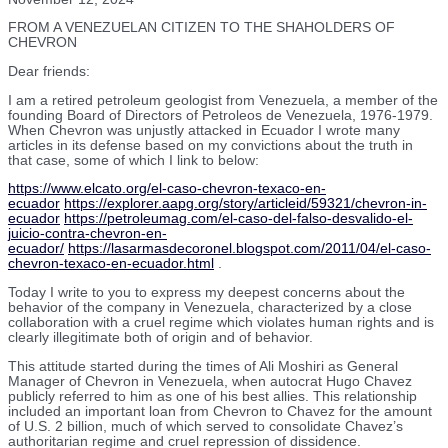
FROM A VENEZUELAN CITIZEN TO THE SHAHOLDERS OF
CHEVRON
Dear friends:
I am a retired petroleum geologist from Venezuela, a member of the
founding Board of Directors of Petroleos de Venezuela, 1976-1979.
When Chevron was unjustly attacked in Ecuador I wrote many
articles in its defense based on my convictions about the truth in
that case, some of which I link to below:
https://www.elcato.org/el-caso-chevron-texaco-en-
ecuador
https://explorer.aapg.org/story/articleid/59321/chevron-in-
ecuador
https://petroleumag.com/el-caso-del-falso-desvalido-el-
juicio-contra-chevron-en-
ecuador/
https://lasarmasdecoronel.blogspot.com/2011/04/el-caso-
chevron-texaco-en-ecuador.html
.
Today I write to you to express my deepest concerns about the
behavior of the company in Venezuela, characterized by a close
collaboration with a cruel regime which violates human rights and is
clearly illegitimate both of origin and of behavior.
This attitude started during the times of Ali Moshiri as General
Manager of Chevron in Venezuela, when autocrat Hugo Chavez
publicly referred to him as one of his best allies. This relationship
included an important loan from Chevron to Chavez for the amount
of U.S. 2 billion, much of which served to consolidate Chavez’s
authoritarian regime and cruel repression of dissidence.