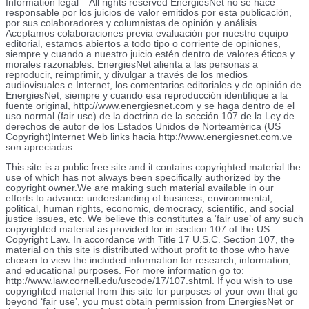
Information legal – All rights reserved EnergiesNet no se hace
responsable por los juicios de valor emitidos por esta publicación,
por sus colaboradores y columnistas de opinión y análisis.
Aceptamos colaboraciones previa evaluación por nuestro equipo
editorial, estamos abiertos a todo tipo o corriente de opiniones,
siempre y cuando a nuestro juicio estén dentro de valores éticos y
morales razonables. EnergiesNet alienta a las personas a
reproducir, reimprimir, y divulgar a través de los medios
audiovisuales e Internet, los comentarios editoriales y de opinión de
EnergiesNet, siempre y cuando esa reproducción identifique a la
fuente original, http://www.energiesnet.com y se haga dentro de el
uso normal (fair use) de la doctrina de la sección 107 de la Ley de
derechos de autor de los Estados Unidos de Norteamérica (US
Copyright)Internet Web links hacia http://www.energiesnet.com.ve
son apreciadas.
This site is a public free site and it contains copyrighted material the
use of which has not always been specifically authorized by the
copyright owner.We are making such material available in our
efforts to advance understanding of business, environmental,
political, human rights, economic, democracy, scientific, and social
justice issues, etc. We believe this constitutes a ‘fair use’ of any such
copyrighted material as provided for in section 107 of the US
Copyright Law. In accordance with Title 17 U.S.C. Section 107, the
material on this site is distributed without profit to those who have
chosen to view the included information for research, information,
and educational purposes. For more information go to:
http://www.law.cornell.edu/uscode/17/107.shtml. If you wish to use
copyrighted material from this site for purposes of your own that go
beyond ‘fair use’, you must obtain permission from EnergiesNet or