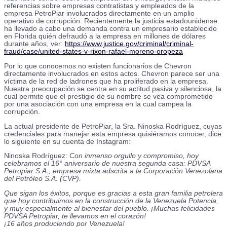
referencias sobre empresas contratistas y empleados de la
empresa PetroPiar involucrados directamente en un amplio
operativo de corrupción. Recientemente la justicia estadounidense
ha llevado a cabo una demanda contra un empresario establecido
en Florida quién defraudó a la empresa en millones de dólares
durante años, ver:
https://www.justice.gov/criminal/criminal-
fraud/case/united-states-v-rixon-rafael-moreno-oropeza
Por lo que conocemos no existen funcionarios de Chevron
directamente involucrados en estos actos. Chevron parece ser una
víctima de la red de ladrones que ha proliferado en la empresa.
Nuestra preocupación se centra en su actitud pasiva y silenciosa, la
cual permite que el prestigio de su nombre se vea comprometido
por una asociación con una empresa en la cual campea la
corrupción.
La actual presidente de PetroPiar, la Sra. Ninoska Rodríguez, cuyas
credenciales para manejar esta empresa quisiéramos conocer, dice
lo siguiente en su cuenta de Instagram:
Ninoska Rodríguez:
Con inmenso orgullo y compromiso, hoy
celebramos el 16° aniversario de nuestra segunda casa: PDVSA
Petropiar S.A., empresa mixta adscrita a la Corporación Venezolana
del Petróleo S.A. (CVP).
Que sigan los éxitos, porque es gracias a esta gran familia petrolera
que hoy contribuimos en la construcción de la Venezuela Potencia,
y muy especialmente al bienestar del pueblo. ¡Muchas felicidades
PDVSA Petropiar, te llevamos en el corazón!
¡16 años produciendo por Venezuela!