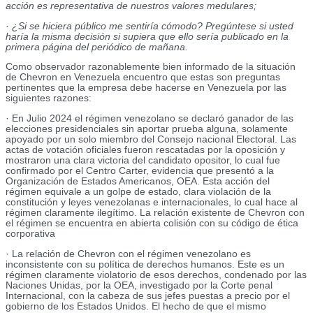
acción es representativa de nuestros valores medulares;
·
¿Si se hiciera público me sentiría cómodo? Pregúntese si usted
haría la misma decisión si supiera que ello sería publicado en la
primera página del periódico de mañana.
Como observador razonablemente bien informado de la situación
de Chevron en Venezuela encuentro que estas son preguntas
pertinentes que la empresa debe hacerse en Venezuela por las
siguientes razones:
· En Julio 2024 el régimen venezolano se declaró ganador de las
elecciones presidenciales sin aportar prueba alguna, solamente
apoyado por un solo miembro del Consejo nacional Electoral. Las
actas de votación oficiales fueron rescatadas por la oposición y
mostraron una clara victoria del candidato opositor, lo cual fue
confirmado por el Centro Carter, evidencia que presentó a la
Organización de Estados Americanos, OEA. Esta acción del
régimen equivale a un golpe de estado, clara violación de la
constitución y leyes venezolanas e internacionales, lo cual hace al
régimen claramente ilegítimo. La relación existente de Chevron con
el régimen se encuentra en abierta colisión con su código de ética
corporativa
· La relación de Chevron con el régimen venezolano es
inconsistente con su política de derechos humanos. Este es un
régimen claramente violatorio de esos derechos, condenado por las
Naciones Unidas, por la OEA, investigado por la Corte penal
Internacional, con la cabeza de sus jefes puestas a precio por el
gobierno de los Estados Unidos. El hecho de que el mismo