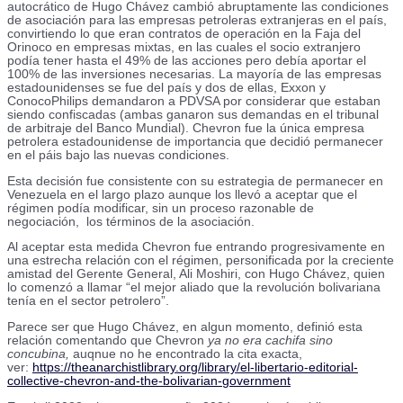
autocrático de Hugo Chávez cambió abruptamente las condiciones
de asociación para las empresas petroleras extranjeras en el país,
convirtiendo lo que eran contratos de operación en la Faja del
Orinoco en empresas mixtas, en las cuales el socio extranjero
podía tener hasta el 49% de las acciones pero debía aportar el
100% de las inversiones necesarias. La mayoría de las empresas
estadounidenses se fue del país y dos de ellas, Exxon y
ConocoPhilips demandaron a PDVSA por considerar que estaban
siendo confiscadas (ambas ganaron sus demandas en el tribunal
de arbitraje del Banco Mundial). Chevron fue la única empresa
petrolera estadounidense de importancia que decidió permanecer
en el páis bajo las nuevas condiciones.
Esta decisión fue consistente con su estrategia de permanecer en
Venezuela en el largo plazo aunque los llevó a aceptar que el
régimen podía modificar, sin un proceso razonable de
negociación, los términos de la asociación.
Al aceptar esta medida Chevron fue entrando progresivamente en
una estrecha relación con el régimen, personificada por la creciente
amistad del Gerente General, Ali Moshiri, con Hugo Chávez, quien
lo comenzó a llamar “el mejor aliado que la revolución bolivariana
tenía en el sector petrolero”.
Parece ser que Hugo Chávez, en algun momento, definió esta
relación comentando que Chevron
ya no era cachifa sino
concubina,
auqnue no he encontrado la cita exacta,
ver:
https://theanarchistlibrary.org/library/el-libertario-editorial-
collective-chevron-and-the-bolivarian-government