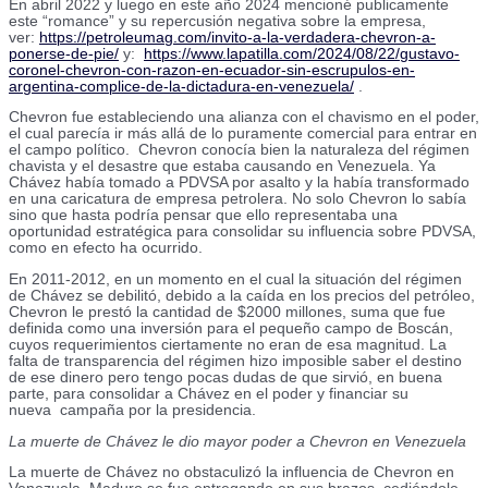
En abril 2022 y luego en este año 2024 mencioné publicamente
este “romance” y su repercusión negativa sobre la empresa,
ver:
https://petroleumag.com/invito-a-la-verdadera-chevron-a-
ponerse-de-pie/
y:
https://www.lapatilla.com/2024/08/22/gustavo-
coronel-chevron-con-razon-en-ecuador-sin-escrupulos-en-
argentina-complice-de-la-dictadura-en-venezuela/
.
Chevron fue estableciendo una alianza con el chavismo en el poder,
el cual parecía ir más allá de lo puramente comercial para entrar en
el campo político. Chevron conocía bien la naturaleza del régimen
chavista y el desastre que estaba causando en Venezuela. Ya
Chávez había tomado a PDVSA por asalto y la había transformado
en una caricatura de empresa petrolera. No solo Chevron lo sabía
sino que hasta podría pensar que ello representaba una
oportunidad estratégica para consolidar su influencia sobre PDVSA,
como en efecto ha ocurrido.
En 2011-2012, en un momento en el cual la situación del régimen
de Chávez se debilitó, debido a la caída en los precios del petróleo,
Chevron le prestó la cantidad de $2000 millones, suma que fue
definida como una inversión para el pequeño campo de Boscán,
cuyos requerimientos ciertamente no eran de esa magnitud. La
falta de transparencia del régimen hizo imposible saber el destino
de ese dinero pero tengo pocas dudas de que sirvió, en buena
parte, para consolidar a Chávez en el poder y financiar su
nueva campaña por la presidencia.
La muerte de Chávez le dio mayor poder a Chevron en Venezuela
La muerte de Chávez no obstaculizó la influencia de Chevron en