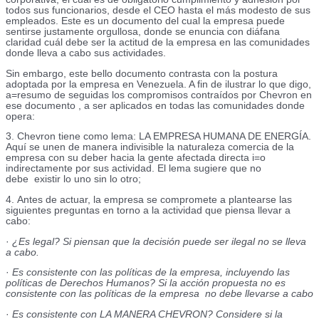
todos sus funcionarios, desde el CEO hasta el más modesto de sus
empleados. Este es un documento del cual la empresa puede
sentirse justamente orgullosa, donde se enuncia con diáfana
claridad cuál debe ser la actitud de la empresa en las comunidades
donde lleva a cabo sus actividades.
Sin embargo, este bello documento contrasta con la postura
adoptada por la empresa en Venezuela. A fin de ilustrar lo que digo,
a=resumo de seguidas los compromisos contraídos por Chevron en
ese documento , a ser aplicados en todas las comunidades donde
opera:
3. Chevron tiene como lema: LA EMPRESA HUMANA DE ENERGÍA.
Aquí se unen de manera indivisible la naturaleza comercia de la
empresa con su deber hacia la gente afectada directa i=o
indirectamente por sus actividad. El lema sugiere que no
debe existir lo uno sin lo otro;
4. Antes de actuar, la empresa se compromete a plantearse las
siguientes preguntas en torno a la actividad que piensa llevar a
cabo:
·
¿Es legal? Si piensan que la decisión puede ser ilegal no se lleva
a cabo.
·
Es consistente con las políticas de la empresa, incluyendo las
políticas de Derechos Humanos? Si la acción propuesta no es
consistente con las políticas de la empresa no debe llevarse a cabo
·
Es consistente con LA MANERA CHEVRON? Considere si la