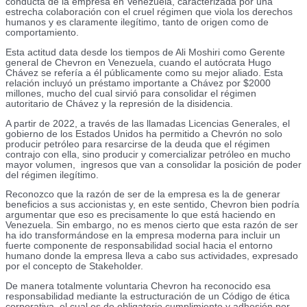
conducta de la empresa en Venezuela, caracterizada por una
estrecha colaboración con el cruel régimen que viola los derechos
humanos y es claramente ilegítimo, tanto de origen como de
comportamiento.
Esta actitud data desde los tiempos de Ali Moshiri como Gerente
general de Chevron en Venezuela, cuando el autócrata Hugo
Chávez se refería a él públicamente como su mejor aliado. Esta
relación incluyó un préstamo importante a Chávez por $2000
millones, mucho del cual sirvió para consolidar el régimen
autoritario de Chávez y la represión de la disidencia.
A partir de 2022, a través de las llamadas Licencias Generales, el
gobierno de los Estados Unidos ha permitido a Chevrón no solo
producir petróleo para resarcirse de la deuda que el régimen
contrajo con ella, sino producir y comercializar petróleo en mucho
mayor volumen, ingresos que van a consolidar la posición de poder
del régimen ilegítimo.
Reconozco que la razón de ser de la empresa es la de generar
beneficios a sus accionistas y, en este sentido, Chevron bien podría
argumentar que eso es precisamente lo que está haciendo en
Venezuela. Sin embargo, no es menos cierto que esta razón de ser
ha ido transformándose en la empresa moderna para incluir un
fuerte componente de responsabilidad social hacia el entorno
humano donde la empresa lleva a cabo sus actividades, expresado
por el concepto de Stakeholder.
De manera totalmente voluntaria Chevron ha reconocido esa
responsabilidad mediante la estructuración de un Código de ética
corporativa, el cual es de obligatorio cumplimiento y adhesión por