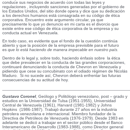
conduce sus negocios de acuerdo con todas las leyes y
regulaciones , incluyendo sanciones generadas por el gobierno de
los Estados Unidos, del sitio donde opera y dice que su dedicación
a los derechos humanos está consagrada en su código de ética
corporativa. Encuentro este argumento circular, ya que
precisamente lo que yo denuncio en mi carta es el divorcio que
existe entre ese código de ética corporativa de la empresa y su
conducta actual en Venezuela.
En todo caso, es evidente que el fondo de la cuestión continúa
abierto y que la posición de la empresa previsible para el futuro
es
que lo está haciendo de manera impecable en nuestro país.
Dentro de lo legal y, sobre todo, haciendo énfasis sobre la ética
que debe prevalecer en la conducta de las grandes corporaciones,
continuaré denunciando la conducta de Chevron en Venezuela y
pidiendo que cese su concubinato con el odiado régimen de Nicolás
Maduro. Si no sucede así, Chevron deberá enfrentar las futuras
consecuencias de su actitud de hoy.
_______________________________________________________
Gustavo Coronel
, Geólogo y Politólogo venezolano, post – grado y
estudios en la Universidad de Tulsa (1951-1955), Universidad
Central de Venezuela (1961), Harvard (1981-1982) y Johns
Hopkins (1986-1987). Trabajó durante 27 años en la industria
petrolera venezolana e internacional. Miembro fundador de la
Directiva de Petróleos de Venezuela (1976-1979). Desde 1983 en
adelante se dedicó a trabajar en el sector público desde el Banco
Interamericano de Desarrollo (1983-1988), como Director general