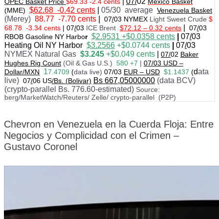
|
07/
02
OPEC Basket Price
$69.33 -2.4 cents
Mexico Basket
$62.68 -0.42 cents
|
05/30 average
(MME)
Venezuela Basket
(Merey)
88.77 -7.70 cents
|
07
/
03 NYMEX
Light Sweet Crude
$
|
68.78 -3.34 cents
|
07
/
03
ICE Brent
$72.12 – 0.32 cents
07
/
03
$
2.9531 +$0.0358
cents
|
07
/
03
RBOB Gasoline NY Harbo
r
Heating Oil NY Harbor
$3.2566
+$0.0744 cents
|
07
/
03
NYMEX Natural Gas
$3.245
+$0.049 cents
|
07/
02
Baker
Hughes Rig Count
(Oil & Gas U.S.)
580 +7
|
07
/
03 USD –
1
d
ata
Dollar/MXN
7.4709
(
data live)
07/03
EUR – USD
$1.1437
(
live)
Bs 667,05000000
(data BCV)
07
/
06 US
/Bs. (Bolivar)
(crypto-parallel Bs. 776.60-estimated)
Source:
berg/MarketWatch/Reuters/ Zelle/ crypto-parallel (P2P)
Chevron en Venezuela en la Cuerda Floja: Entre
Negocios y Complicidad con el Crimen –
Gustavo Coronel