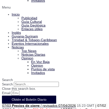
Invitados
Menu
Inicio
Publicidad
Guía Cultural
Guía Geológica
Enlaces útiles
Inglés
Guyana-Surinam
Trinidad & Tobago-Caribbean
Eventos Internacionales
Noticias
Top News
Noticias Diarias
Opinion
En Voz Baja
Opinion
Puntos de vista
Invitados
Search
Search
Close this search box.
Email
Obtén el Boletín Diario
07/03
Precios
de cierre
/ revisados 07/04/2026
15:23 GMT
|
07/02