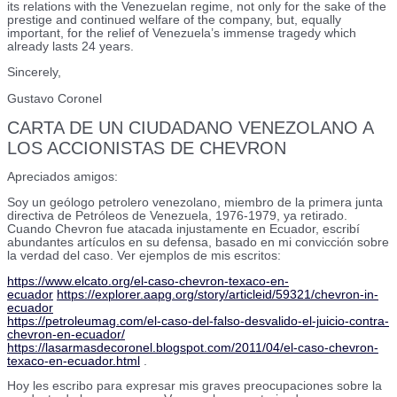
its relations with the Venezuelan regime, not only for the sake of the
prestige and continued welfare of the company, but, equally
important, for the relief of Venezuela’s immense tragedy which
already lasts 24 years.
Sincerely,
Gustavo Coronel
CARTA DE UN CIUDADANO VENEZOLANO A
LOS ACCIONISTAS DE CHEVRON
Apreciados amigos:
Soy un geólogo petrolero venezolano, miembro de la primera junta
directiva de Petróleos de Venezuela, 1976-1979, ya retirado.
Cuando Chevron fue atacada injustamente en Ecuador, escribí
abundantes artículos en su defensa, basado en mi convicción sobre
la verdad del caso. Ver ejemplos de mis escritos:
https://www.elcato.org/el-caso-chevron-texaco-en-
ecuador
https://explorer.aapg.org/story/articleid/59321/chevron-in-
ecuador
https://petroleumag.com/el-caso-del-falso-desvalido-el-juicio-contra-
chevron-en-ecuador/
https://lasarmasdecoronel.blogspot.com/2011/04/el-caso-chevron-
texaco-en-ecuador.html
.
Hoy les escribo para expresar mis graves preocupaciones sobre la