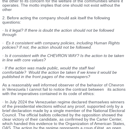
the other to its concern for the welfare of the communities where it
operates. The motto implies that one should not exist without the
other
2. Before acting the company should ask itself the following
questions:
·
Is it legal? If there is doubt the action should not be followed
through
·
Es it consistent with company policies, including Human Rights
policies? If not, the action should not be followed.
·
Is it consistent with the CHEVRON WAY? Is the action to be taken
in line with core values?
·
If the action was made public, would the staff feel
comfortable? Would the action be taken if we knew it would be
published in the front pages of the newspapers?
As a reasonably well informed observer of the behavior of Chevron
in Venezuela I cannot fail to notice the contrast between its actions
with the imperatives contained in its code of ethics:
· In July 2024 the Venezuelan regime declared themselves winners
of the presidential elections without any proof, supported only by a
brief declaration made by a single member of the National Electoral
Council. The official ballots collected by the opposition showed the
clear victory of their candidate, as confirmed by the Carter Center,
which handed this evidence to the Organization of American States,
OAS. The action by the regime represents a coup d’état, an open