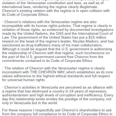
violation of the Venezuelan constitution and laws, as well as of
international laws, rendering the regime clearly illegitimate.
Chevron’s existing relation with the regime is in open collision with
its Code of Corporate Ethics.
· Chevron’s relations with the Venezuelan regime are also
incompatible with its human rights policies. That regime is clearly in
violation of those rights, as evidenced by documented investigations
made by the United Nations, the OAS and the International Court of
Law. The government of the United States has put a $15 million
reward on the head of the regime’s leader, Nicolas Maduro, and has
sanctioned as drug traffickers many of his main collaborators.
Although it could be argued that the U.S. government is authorizing
the relationship of Chevron with that regime, such incoherence on
the part of the U.S. government cannot free Chevron from the
commitments contained in its Code of Corporate Ethics.
· The relation of Chevron with the Venezuelan regime is clearly
inconsistent with THE CHEVRON WAY, which establishes as its core
values adherence to the highest ethical standards and full respect
for universal human rights
· Chevron’s activities in Venezuela are perceived as an alliance with
a regime that has destroyed a country in 24 years of repression,
authoritarianism and high levels of corruption and inefficiency. Every
day this relationship exists erodes the prestige of the company, not
only in Venezuela but in the world.
For these reasons I respectfully ask Chevron’s shareholders to ask
from the company full compliance to its Code of Corporate Ethics in