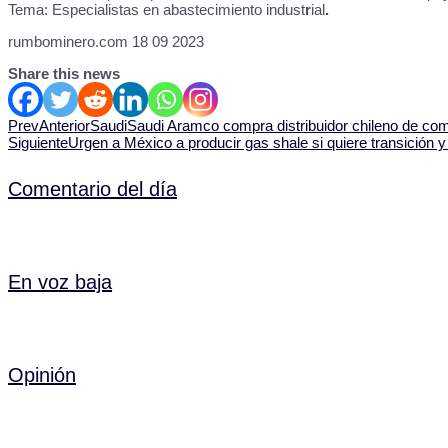
Tema: Especialistas en abastecimiento indust
r
ial
.
rumbominero.com 18 09 2023
Share this news
Prev
Anterior
SaudiSaudi Aramco compra distribuidor chileno de c
Siguiente
Urgen a México a producir gas shale si quiere transición
Comentario del día
En voz baja
Opinión