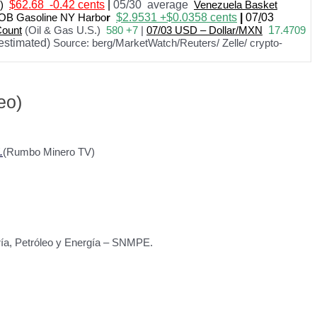
)
$62.68 -0.42 cents
|
05/30 average
Venezuela Basket
OB Gasoline NY Harbo
r
$
2.9531 +$0.0358
cents
|
07
/
03
Count
(Oil & Gas U.S.)
580 +7
|
07
/
03 USD – Dollar/MXN
1
7.4709
estimated)
Source: berg/MarketWatch/Reuters/ Zelle/ crypto-
eo)
.
(Rumbo Minero TV)
ería, Petróleo y Energía – SNMPE.