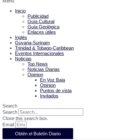
Menu
Inicio
Publicidad
Guía Cultural
Guía Geológica
Enlaces útiles
Inglés
Guyana-Surinam
Trinidad & Tobago-Caribbean
Eventos Internacionales
Noticias
Top News
Noticias Diarias
Opinion
En Voz Baja
Opinion
Puntos de vista
Invitados
Search
Search
Close this search box.
Email
Obtén el Boletín Diario