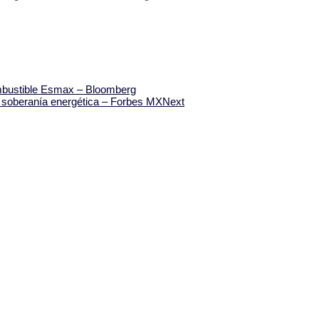
ombustible Esmax – Bloomberg
 y soberanía energética – Forbes MX
Next