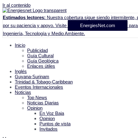
Ir al contenido
Estimados lectores:
Nuestra cobertura sigue siendo intermitente, p
por su paciencia y apoyo. Visite
EnergiesNet.com
para 
Ingeniería, Tecnología y Medio Ambiente.
Inicio
Publicidad
Guía Cultural
Guía Geológica
Enlaces útiles
Inglés
Guyana-Surinam
Trinidad & Tobago-Caribbean
Eventos Internacionales
Noticias
Top News
Noticias Diarias
Opinion
En Voz Baja
Opinion
Puntos de vista
Invitados