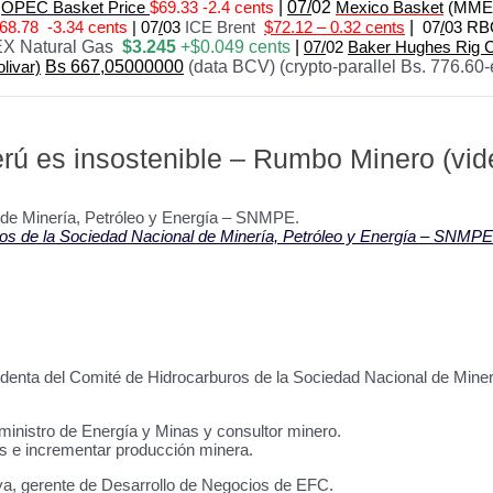
2
OPEC Basket Price
$69.33 -2.4 cents
|
07/
02
Mexico Basket
(MME
 68.78 -3.34 cents
|
07
/
03
ICE Brent
$72.12 – 0.32 cents
|
07
/
03 RB
X Natural Gas
$3.245
+$0.049 cents
|
07/
02
Baker Hughes Rig 
olivar)
Bs 667,05000000
(data BCV) (crypto-parallel Bs. 776.60-
erú es insostenible – Rumbo Minero (vid
uros de la Sociedad Nacional de Minería, Petróleo y Energía – SNMPE
sidenta del Comité de Hidrocarburos de la Sociedad Nacional de Min
nistro de Energía y Minas y consultor minero.
s e incrementar producción minera.
a, gerente de Desarrollo de Negocios de EFC.