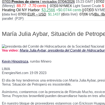
07/03
Precios
de cierre
/ revisados 07/04/2026
15:23 GMT
|
07/0
(Merey)
88.77 -7.70 cents
|
07
/
03 NYMEX
Light Sweet Crude
$
Heating Oil NY Harbor
$3.2566
+$0.0744 cents
|
07
/
03
NYME
(
data live)
07/03
EUR – USD
$1.1437
(
d
ata live)
07
/
06 US
/Bs. (B
parallel (P2P)
María Julia Aybar, Situación de Petrop
Vea video:
Maria Julia Aybar, presidenta del Comité de Hidrocarb
Kevin Hinostroza
, rumbo Minero
LIMA
EnergiesNet.com 19 09 2023
El día de hoy tendremos una entrevista con María Julia Aybar, pre
Tema: Situación de Petroperú es insostenible.
Asimismo, contaremos con la presencia de Rómulo Mucho, exvicemi
Tema: Proyectos brownfield pueden desarrollarse hasta en tres año
En nuestro bloque de proveedores estaremos con Erickson Huapay