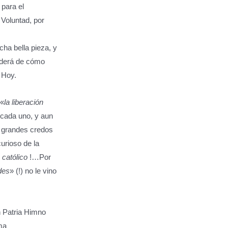
para el
 Voluntad, por
cha bella pieza, y
nderá de cómo
 Hoy.
 «
la liberación
 cada uno, y aun
 grandes credos
curioso de la
o
católico
!…Por
des
» (!) no le vino
 Patria Himno
ma