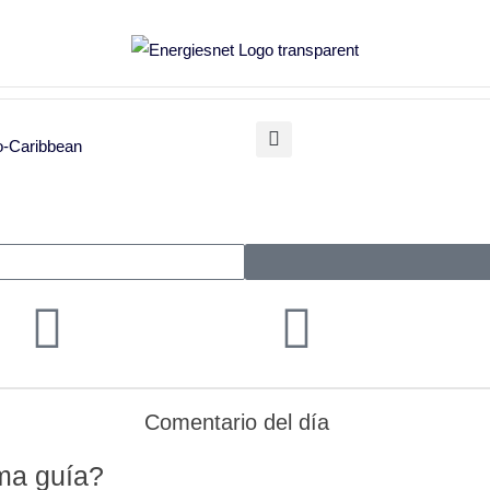
o-Caribbean
OPEC Basket Price
$69.33 -2.4 cents
|
07/
02
Mexico Basket
Comentario del día
ma guía?