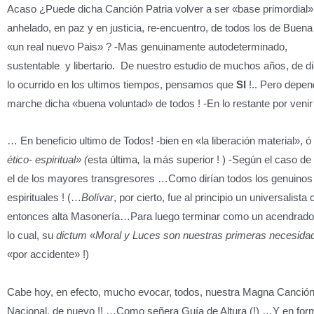
Acaso ¿Puede dicha Canción Patria volver a ser «base primordial» 
anhelado, en paz y en justicia, re-encuentro, de todos los de Buena
«un real nuevo Pais» ? -Mas genuinamente autodeterminado,
sustentable y libertario. De nuestro estudio de muchos años, de di
lo ocurrido en los ultimos tiempos, pensamos que
SI
!.. Pero depe
marche dicha «buena voluntad» de todos ! -En lo restante por venir
… En beneficio ultimo de Todos! -bien en «la liberación material», ó
ético- espiritual» (
esta última
,
la
más superior ! ) -Según el caso de
el de los mayores transgresores …Como dirían todos los genuinos
espirituales ! (…
Bolívar
, por cierto, fue al principio un universalista 
entonces alta Masonería…Para luego terminar como un acendrad
lo cual, su
dictum
«
Moral y Luces son nuestras primeras necesida
«por accidente» !)
Cabe hoy, en efecto, mucho evocar, todos, nuestra Magna Canción
Nacional, de nuevo !! …Como señera Guía de Altura (!) …Y en for