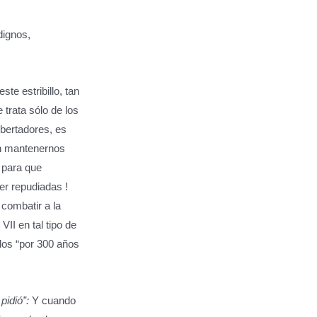
ignos,
ste estribillo, tan
trata sólo de los
ibertadores, es
an mantenernos
 para que
er repudiadas !
combatir a la
II en tal tipo de
los “por 300 años
 pidió”:
Y cuando