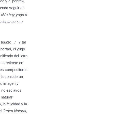
ico y el pobre»,
enda seguir en
 «
No hay yugo o
 sienta que su
triunfó
…” Y tal
ibertad, el yugo
ificado del “otra
a a retirase en
nes compositores
, la consideran
 Su imagen y
, no esclavos
 natural”
la felicidad y la
el
Orden
Natural
,