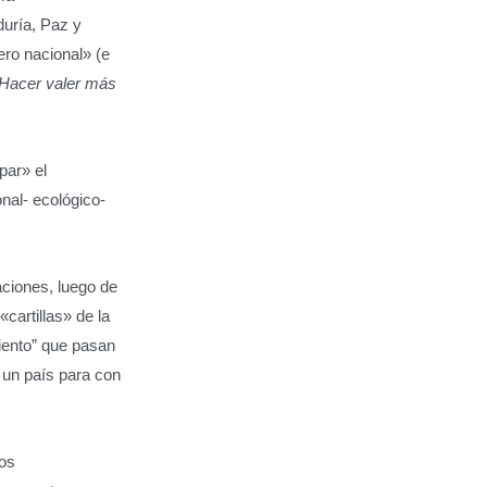
duría, Paz y
ero nacional» (e
Hacer valer más
par» el
nal- ecológico-
ciones, luego de
cartillas» de la
iento” que pasan
 un país para con
dos