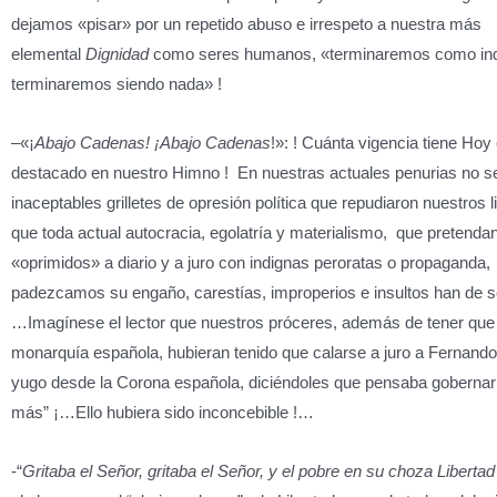
dejamos «pisar» por un repetido abuso e irrespeto a nuestra más
elemental
Dignidad
como seres humanos, «terminaremos como ind
terminaremos siendo nada» !
–«¡
Abajo Cadenas! ¡Abajo Cadenas
!»: ! Cuánta vigencia tiene Hoy e
destacado en nuestro Himno ! En nuestras actuales penurias no se 
inaceptables grilletes de opresión política que repudiaron nuestros l
que toda actual autocracia, egolatría y materialismo, que pretend
«oprimidos» a diario y a juro con indignas peroratas o propaganda,
padezcamos su engaño, carestías, improperios e insultos han de s
…Imagínese el lector que nuestros próceres, además de tener que 
monarquía española, hubieran tenido que calarse a juro a Fernando V
yugo desde la Corona española, diciéndoles que pensaba gobernar
más” ¡…Ello hubiera sido inconcebible !…
-“
Gritaba el Señor, gritaba el Señor, y el pobre en su choza Libertad