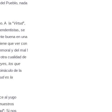
 del Pueblo, nada
o. A la “
Virtud
”,
endentistas, se
ente buena en una
iene que ver con
nmoral y del mal !
otra cualidad de
yes, los que
ináculo de la
tud es la
nce al yugo
 nuestros
ad
”: Si nos