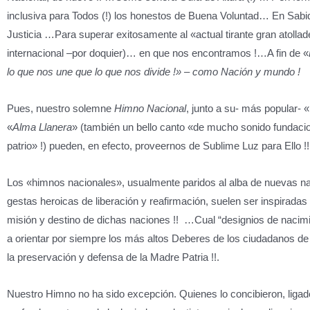
inclusiva para Todos (!) los honestos de Buena Voluntad… En Sabi
Justicia …Para superar exitosamente al «actual tirante gran atollad
internacional –por doquier)… en que nos encontramos !…A fin de «
lo que nos une que lo que nos divide !» – como Nación y mundo !
Pues, nuestro solemne
Himno Nacional
, junto a su- más popular- «
«
Alma
Llanera
» (también un bello canto «de mucho sonido fundacio
patrio» !) pueden, en efecto, proveernos de Sublime Luz para Ello !!
Los «himnos nacionales», usualmente paridos al alba de nuevas na
gestas heroicas de liberación y reafirmación, suelen ser inspiradas «
misión y destino de dichas naciones !! …Cual “designios de nacim
a orientar por siempre los más altos Deberes de los ciudadanos de
la preservación y defensa de la Madre Patria !!.
Nuestro Himno no ha sido excepción. Quienes lo concibieron, liga