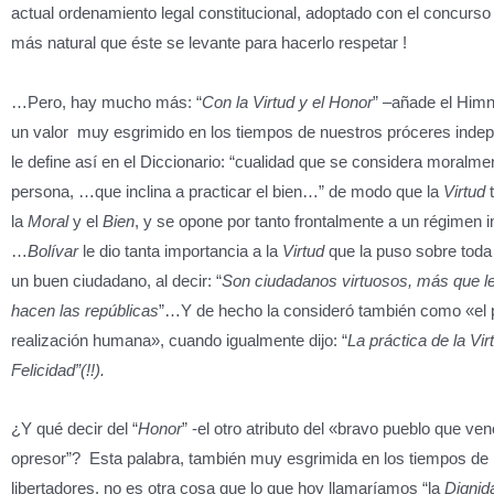
actual ordenamiento legal constitucional, adoptado con el concurso
más natural que éste se levante para hacerlo respetar !
…Pero, hay mucho más: “
Con la Virtud y el Honor
” –añade el Himn
un valor muy esgrimido en los tiempos de nuestros próceres indep
le define así en el Diccionario: “cualidad que se considera moralm
persona, …que inclina a practicar el bien…” de modo que la
Virtud
t
la
Moral
y el
Bien
, y se opone por tanto frontalmente a un régimen i
…
Bolívar
le dio tanta importancia a la
Virtud
que la puso sobre toda 
un buen ciudadano, al decir: “
Son ciudadanos virtuosos, más que le
hacen las repúblicas
”…Y de hecho la consideró también como «el p
realización humana», cuando igualmente dijo: “
La práctica de la Vir
Felicidad”(!!).
¿Y qué decir del “
Honor
” -el otro atributo del «bravo pueblo que ve
opresor”? Esta palabra, también muy esgrimida en los tiempos de
libertadores, no es otra cosa que lo que hoy llamaríamos “la
Dignid