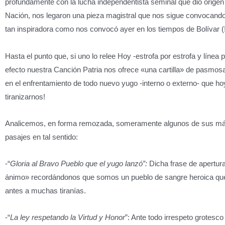
profundamente con la lucha independentista seminal que dio origen
Nación, nos legaron una pieza magistral que nos sigue convocand
tan inspiradora como nos convocó ayer en los tiempos de Bolívar (
Hasta el punto que, si uno lo relee Hoy -estrofa por estrofa y línea p
efecto nuestra Canción Patria nos ofrece «una cartilla» de pasmosa
en el enfrentamiento de todo nuevo yugo -interno o externo- que ho
tiranizarnos!
Analicemos, en forma remozada, someramente algunos de sus m
pasajes en tal sentido:
-“
Gloria al Bravo Pueblo que el yugo lanzó”:
Dicha frase de apertura
ánimo» recordándonos que somos un pueblo de sangre heroica que
antes a muchas tiranías.
-“
La ley respetando la Virtud y Honor
”: Ante todo irrespeto grotesco