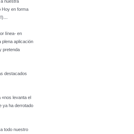
 a nuestra
o Hoy en forma
!!)…
or línea- en
 plena aplicación
y pretenda
ás destacados
 «nos levanta el
 ya ha derrotado
 a todo nuestro