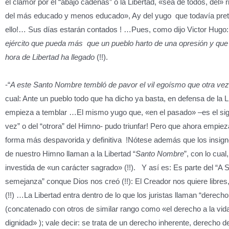
el clamor por el “abajo cadenas” o la Libertad, «sea de todos, del» r
del más educado y menos educado», Ay del yugo que todavía pret
ello!… Sus días estarán contados ! …Pues, como dijo Victor Hugo:
ejército que pueda más que un pueblo harto de una opresión y que
hora de Libertad ha llegado
(!!).
-“
A este Santo Nombre tembló de pavor el vil egoísmo que otra vez 
cual: Ante un pueblo todo que ha dicho ya basta, en defensa de la L
empieza a temblar …El mismo yugo que, «en el pasado» –es el sign
vez” o del “otrora” del Himno- pudo triunfar! Pero que ahora empiez
forma más despavorida y definitiva !Nótese además que los insig
de nuestro Himno llaman a la Libertad “
Santo
Nombre
”, con lo cual
investida de «un carácter sagrado» (!!). Y así es: Es parte del “A
semejanza” conque Dios nos creó (!!): El Creador nos quiere libres
(!!) …La Libertad entra dentro de lo que los juristas llaman “derecho
(concatenado con otros de similar rango como «el derecho a la vida, 
dignidad» ); vale decir: se trata de un derecho inherente, derecho d