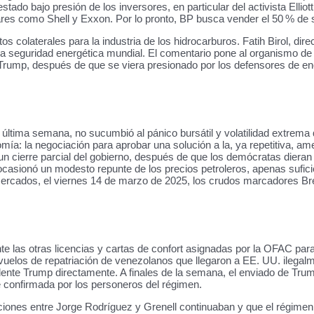
tado bajo presión de los inversores, en particular del activista Elli
 pares como Shell y Exxon. Por lo pronto, BP busca vender el 50 % de 
tos colaterales para la industria de los hidrocarburos. Fatih Birol, di
la seguridad energética mundial. El comentario pone al organismo de 
d Trump, después de que se viera presionado por los defensores de en
a última semana, no sucumbió al pánico bursátil y volatilidad extrem
mía: la negociación para aprobar una solución a la, ya repetitiva, a
o un cierre parcial del gobierno, después de que los demócratas dier
a ocasionó un modesto repunte de los precios petroleros, apenas sufi
 mercados, el viernes 14 de marzo de 2025, los crudos marcadores Br
e las otras licencias y cartas de confort asignadas por la OFAC para 
vuelos de repatriación de venezolanos que llegaron a EE. UU. ilegal
dente Trump directamente. A finales de la semana, el enviado de Trump
e confirmada por los personeros del régimen.
iaciones entre Jorge Rodríguez y Grenell continuaban y que el régime