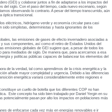
ero (GEI) y colaborar juntos a fin de adaptarse a los impactos del
des del siglo. Con el paso del tiempo, cada nuevo escenario, según
tamos observando lo contrario. A pesar del tiempo transcurrido, aún
óptica transicional.
ulos eléctricos, hidrógeno verde y economía circular para casi
n sido simplistas, deterministas y hasta ignorantes de los
 globales, las emisiones de gases de efecto invernadero asociadas a
as y sus componentes, así como el retiro de Estados Unidos del
las emisiones globales de GEI sugiere que, a pesar de todos los
ono para mediados de siglo. De manera que, para acercarnos a esa
energía y políticas públicas capaces de balancear los elementos del
ora de la verdad, tal como aprendimos de la crisis energética y la
ición añade mayor complejidad y urgencia. Debido a las diferencias
transición energética variará considerablemente entre regiones e
onstituye un cuello de botella que los diferentes COP no han
tica. Este concepto ha sido bien trabajado por Daniel Yergin en su
tras potencialmente pasan por alto los impactos en poblaciones más
anes de enfocarse cada vez más en energías renovables e ir