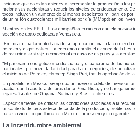
indicaron que no están abiertos a incrementar la producción a los p
mejor a sus accionistas y reducir los niveles de endeudamiento. De
todos incluyen un aumento de al menos trescientos mil barriles po
de un millón cuatrocientos mil barriles por día (MMbpd) en los inve
Mientras en los EE. UU. las compañías miran con cautela nuevas inv
sección de abajo dedicada a Venezuela.
En India, el parlamento ha dado su aprobación final a la enmienda d
petróleo y el gas natural. La enmienda amplía el alcance de la Ley a
de recurrir al arbitraje internacional en caso de disputas y la amplia
“El panorama energético mundial actual y el panorama de los hidrocar
nacionales, promover la facilidad para hacer negocios, despenaliza
el ministro de Petróleo, Hardeep Singh Puri, tras la aprobación de 
En paralelo, en México, se aprobó un nuevo modelo de inversión pr
acabar con la apertura del presidente Peña Nieto, y no han genera
legales/fiscales de Guyana, Surinam y Brasil, entre otros.
Específicamente, se critican las condiciones asociadas a la recupera
un contexto del país azteca de caída de la producción, problemas p
para servirlo. Lo que llaman en México, “limosnero y con garrote”.
La incertidumbre ambiental