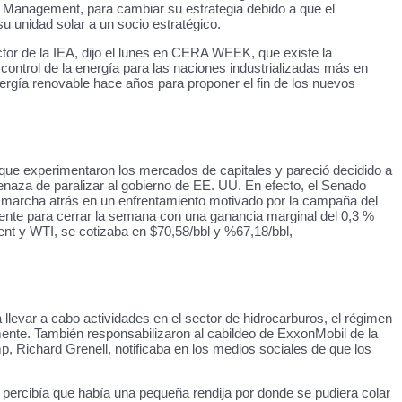
ott Management, para cambiar su estrategia debido a que el
su unidad solar a un socio estratégico.
rector de la IEA, dijo el lunes en CERA WEEK, que existe la
control de la energía para las naciones industrializadas más en
ergía renovable hace años para proponer el fin de los nuevos
a que experimentaron los mercados de capitales y pareció decidido a
menaza de paralizar al gobierno de EE. UU. En efecto, el Senado
an marcha atrás en un enfrentamiento motivado por la campaña del
ciente para cerrar la semana con una ganancia marginal del 0,3 %
ent y WTI, se cotizaba en $70,58/bbl y %67,18/bbl,
llevar a cabo actividades en el sector de hidrocarburos, el régimen
mente. También responsabilizaron al cabildeo de ExxonMobil de la
, Richard Grenell, notificaba en los medios sociales de que los
n percibía que había una pequeña rendija por donde se pudiera colar