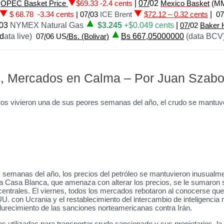
2
OPEC Basket Price
$69.33 -2.4 cents
|
07/
02
Mexico Basket
(M
$ 68.78 -3.34 cents
|
07
/
03
ICE Brent
$72.12 – 0.32 cents
|
07
03
NYMEX Natural Gas
$3.245
+$0.049 cents
|
07/
02
Baker 
d
ata live)
07
/
06 US
/Bs. (Bolivar)
Bs 667,05000000
(data BCV)
o, Mercados en Calma – Por Juan Szabo
os vivieron una de sus peores semanas del año, el crudo se mantuvo in
 semanas del año, los precios del petróleo se mantuvieron inusualm
a Casa Blanca, que amenaza con alterar los precios, se le sumaron s
centrales. El viernes, todos los mercados rebotaron al conocerse qu
 UU. con Ucrania y el restablecimiento del intercambio de inteligenc
endurecimiento de las sanciones norteamericanas contra Irán.
as utilizadas para transportar crudo sancionado y sus propietarios, l