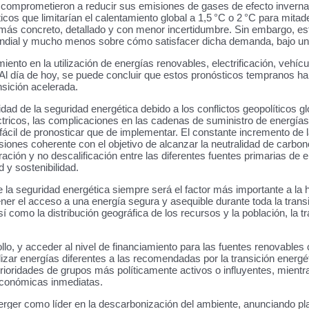
 comprometieron a reducir sus emisiones de gases de efecto invernad
cos que limitarían el calentamiento global a 1,5 °C o 2 °C para mita
er más concreto, detallado y con menor incertidumbre. Sin embargo, es
dial y mucho menos sobre cómo satisfacer dicha demanda, bajo una 
ento en la utilización de energías renovables, electrificación, vehíc
. Al día de hoy, se puede concluir que estos pronósticos tempranos ha
nsición acelerada.
ridad de la seguridad energética debido a los conflictos geopolíticos
léctricos, las complicaciones en las cadenas de suministro de energí
ácil de pronosticar que de implementar. El constante incremento de 
siones coherente con el objetivo de alcanzar la neutralidad de carb
ación y no descalificación entre las diferentes fuentes primarias de 
d y sostenibilidad.
 la seguridad energética siempre será el factor más importante a la h
er el acceso a una energía segura y asequible durante toda la trans
í como la distribución geográfica de los recursos y la población, la 
 y acceder al nivel de financiamiento para las fuentes renovables c
izar energías diferentes a las recomendadas por la transición energé
 prioridades de grupos más políticamente activos o influyentes, mien
conómicas inmediatas.
rger como líder en la descarbonización del ambiente, anunciando pl