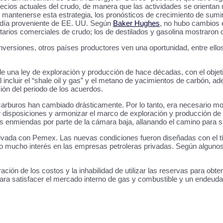
recios actuales del crudo, de manera que las actividades se orientan
 mantenerse esta estrategia, los pronósticos de crecimiento de sumin
r día proveniente de EE. UU. Según
Baker Hughes
, no hubo cambios e
ntarios comerciales de crudo; los de destilados y gasolina mostraron 
ersiones, otros países productores ven una oportunidad, entre ellos 
e una ley de exploración y producción de hace décadas, con el objetiv
l incluir el “shale oil y gas” y el metano de yacimientos de carbón, a
ción del periodo de los acuerdos.
buros han cambiado drásticamente. Por lo tanto, era necesario modific
r disposiciones y armonizar el marco de exploración y producción de 
las enmiendas por parte de la cámara baja, allanando el camino para 
ivada con Pemex. Las nuevas condiciones fueron diseñadas con el tí
do mucho interés en las empresas petroleras privadas. Según algunos
ción de los costos y la inhabilidad de utilizar las reservas para obte
ara satisfacer el mercado interno de gas y combustible y un endeuda