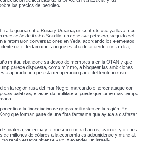
obre los precios del petróleo.
in a la guerra entre Rusia y Ucrania, un conflicto que ya lleva más
mediación de Arabia Saudita, un cónclave petrolero, seguido del
ania retomaron conversaciones en Yeda, acordando los elementos
sidente ruso declaró que, aunque estaba de acuerdo con la idea,
tamaño militar, abandone su deseo de membresía en la OTAN y que
 Trump parece dispuesta, como mínimo, a bloquear las ambiciones
stá apurado porque está recuperando parte del territorio ruso
/d en la región rusa del mar Negro, marcando el tercer ataque con
 pocas palabras, el acuerdo multilateral puede que tome más tiempo
emana.
oner fin a la financiación de grupos militantes en la región. En
Kong que forman parte de una flota fantasma que ayuda a disfrazar
 piratería, violencia y terrorismo contra barcos, aviones y drones
es de millones de dólares a la economía estadounidense y mundial.
imo rehén estadounidense vivo. Alexander, un israelí-