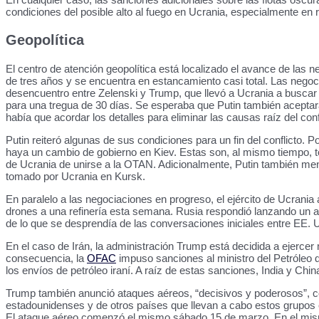
condiciones del posible alto al fuego en Ucrania, especialmente en r
Geopolítica
El centro de atención geopolítica está localizado el avance de las n
de tres años y se encuentra en estancamiento casi total. Las neg
desencuentro entre Zelenski y Trump, que llevó a Ucrania a busc
para una tregua de 30 días. Se esperaba que Putin también aceptara
había que acordar los detalles para eliminar las causas raíz del con
Putin reiteró algunas de sus condiciones para un fin del conflict
haya un cambio de gobierno en Kiev. Estas son, al mismo tiempo, t
de Ucrania de unirse a la OTAN. Adicionalmente, Putin también meno
tomado por Ucrania en Kursk.
En paralelo a las negociaciones en progreso, el ejército de Ucrania
drones a una refinería esta semana. Rusia respondió lanzando un a
de lo que se desprendía de las conversaciones iniciales entre EE.
En el caso de Irán, la administración Trump está decidida a ejercer 
consecuencia, la
OFAC
impuso sanciones al ministro del Petróleo 
los envíos de petróleo iraní. A raíz de estas sanciones, India y C
Trump también anunció ataques aéreos, “decisivos y poderosos”, con
estadounidenses y de otros países que llevan a cabo estos grupos 
El ataque aéreo comenzó el mismo sábado 15 de marzo. En el mismo 