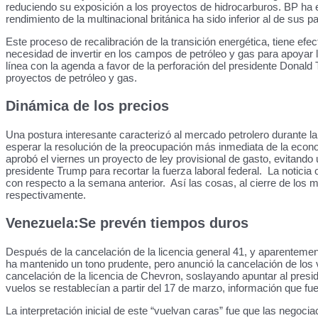
reduciendo su exposición a los proyectos de hidrocarburos. BP ha es
rendimiento de la multinacional británica ha sido inferior al de sus
Este proceso de recalibración de la transición energética, tiene efec
necesidad de invertir en los campos de petróleo y gas para apoyar 
línea con la agenda a favor de la perforación del presidente Donal
proyectos de petróleo y gas.
Dinámica de los precios
Una postura interesante caracterizó al mercado petrolero durante l
esperar la resolución de la preocupación más inmediata de la econo
aprobó el viernes un proyecto de ley provisional de gasto, evitand
presidente Trump para recortar la fuerza laboral federal. La notici
con respecto a la semana anterior. Así las cosas, al cierre de los
respectivamente.
Venezuela:
Se prevén tiempos duros
Después de la cancelación de la licencia general 41, y aparentement
ha mantenido un tono prudente, pero anunció la cancelación de los 
cancelación de la licencia de Chevron, soslayando apuntar al presi
vuelos se restablecían a partir del 17 de marzo, información que fu
La interpretación inicial de este “vuelvan caras” fue que las negoc