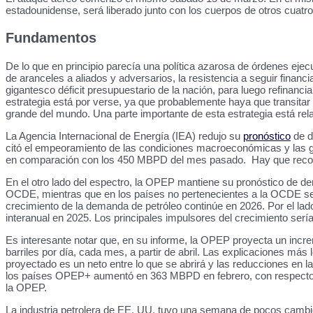
estadounidense, será liberado junto con los cuerpos de otros cuatr
Fundamentos
De lo que en principio parecía una política azarosa de órdenes eje
de aranceles a aliados y adversarios, la resistencia a seguir finan
gigantesco déficit presupuestario de la nación, para luego refinanc
estrategia está por verse, ya que probablemente haya que transita
grande del mundo. Una parte importante de esta estrategia está rela
La Agencia Internacional de Energía (IEA) redujo su
pronóstico
de d
citó el empeoramiento de las condiciones macroeconómicas y las guerr
en comparación con los 450 MBPD del mes pasado. Hay que record
En el otro lado del espectro, la OPEP mantiene su pronóstico de dem
OCDE, mientras que en los países no pertenecientes a la OCDE se p
crecimiento de la demanda de petróleo continúe en 2026. Por el lado
interanual en 2025. Los principales impulsores del crecimiento se
Es interesante notar que, en su informe, la OPEP proyecta un incr
barriles por día, cada mes, a partir de abril. Las explicaciones m
proyectado es un neto entre lo que se abrirá y las reducciones en 
los países OPEP+ aumentó en 363 MBPD en febrero, con respecto a 
la OPEP.
La industria petrolera de EE. UU. tuvo una semana de pocos cambio