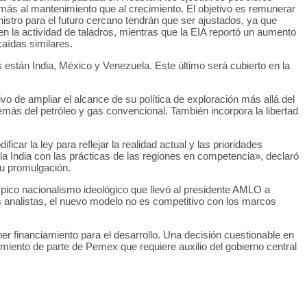
 más al mantenimiento que al crecimiento. El objetivo es remunerar
istro para el futuro cercano tendrán que ser ajustados, ya que
n la actividad de taladros, mientras que la EIA reportó un aumento
caídas similares.
están India, México y Venezuela. Este último será cubierto en la
o de ampliar el alcance de su política de exploración más allá del
demás del petróleo y gas convencional. También incorpora la libertad
ar la ley para reflejar la realidad actual y las prioridades
la India con las prácticas de las regiones en competencia», declaró
su promulgación.
pico nacionalismo ideológico que llevó al presidente AMLO a
 analistas, el nuevo modelo no es competitivo con los marcos
ner financiamiento para el desarrollo. Una decisión cuestionable en
miento de parte de Pemex que requiere auxilio del gobierno central