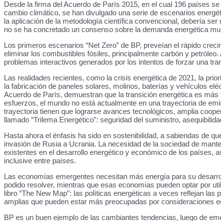
Desde la firma del Acuerdo de París 2015, en el cual 196 países se
cambio climático, se han divulgado una serie de escenarios energéti
la aplicación de la metodología científica convencional, debería s
no se ha concretado un consenso sobre la demanda energética mun
Los primeros escenarios “Net Zero” de BP, preveían el rápido crecimi
eliminar los combustibles fósiles, principalmente carbón y petróleo
problemas interactivos generados por los intentos de forzar una tra
Las realidades recientes, como la crisis energética de 2021, la prio
la fabricación de paneles solares, molinos, baterías y vehículos e
Acuerdo de París, demuestran que la transición energética es más f
esfuerzos, el mundo no está actualmente en una trayectoria de emi
trayectoria tienen que lograrse avances tecnológicos, amplia cooper
llamado “Trilema Energético”: seguridad del suministro, asequibilida
Hasta ahora el énfasis ha sido en sostenibilidad, a sabiendas de que
invasión de Rusia a Ucrania. La necesidad de la sociedad de manten
existentes en el desarrollo energético y económico de los países, as
inclusive entre países.
Las economías emergentes necesitan más energía para su desarrollo,
podido resolver, mientras que esas economías pueden optar por util
libro “The New Map”: las políticas energéticas a veces reflejan las
amplias que pueden estar más preocupadas por consideraciones e
BP es un buen ejemplo de las cambiantes tendencias, luego de eme