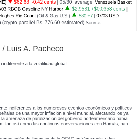
ME)
$62.68 -0.42 cents
|
05/30 average
Venezuela Basket
/
03 RBOB Gasoline NY Harbo
r
$
2.9531 +$0.0358
cents
|
Hughes Rig Count
(Oil & Gas U.S.)
580 +7
|
07
/
03 USD –
 (crypto-parallel Bs. 776.60-estimated)
Source:
 / Luis A. Pacheco
diferente a la volatilidad global.
ente indiferentes a los numerosos eventos económicos y políticos
eñales de una mayor inflación a nivel mundial, afectando los ya
e la amenaza de paralización del gobierno norteamericano había
ia militar, así como las continuas conversaciones con Hamás, han
a cancelación de licencias de la OFAC en Venezuela, y las