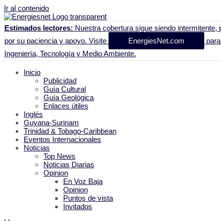
Ir al contenido
Estimados lectores:
Nuestra cobertura sigue siendo intermitente, p
por su paciencia y apoyo. Visite
EnergiesNet.com
para 
Ingeniería, Tecnología y Medio Ambiente.
Inicio
Publicidad
Guía Cultural
Guía Geológica
Enlaces útiles
Inglés
Guyana-Surinam
Trinidad & Tobago-Caribbean
Eventos Internacionales
Noticias
Top News
Noticias Diarias
Opinion
En Voz Baja
Opinion
Puntos de vista
Invitados