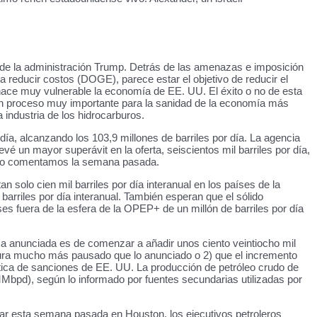
s de la administración Trump. Detrás de las amenazas e imposición
a reducir costos (DOGE), parece estar el objetivo de reducir el
s hace muy vulnerable la economía de EE. UU. El éxito o no de esta
 un proceso muy importante para la sanidad de la economía más
 industria de los hidrocarburos.
ía, alcanzando los 103,9 millones de barriles por día. La agencia
vé un mayor superávit en la oferta, seiscientos mil barriles por día,
como comentamos la semana pasada.
 solo cien mil barriles por día interanual en los países de la
rriles por día interanual. También esperan que el sólido
es fuera de la esfera de la OPEP+ de un millón de barriles por día
ca anunciada es de comenzar a añadir unos ciento veintiocho mil
ertura mucho más pausado que lo anunciado o 2) que el incremento
ítica de sanciones de EE. UU. La producción de petróleo crudo de
bpd), según lo informado por fuentes secundarias utilizadas por
gar esta semana pasada en Houston, los ejecutivos petroleros