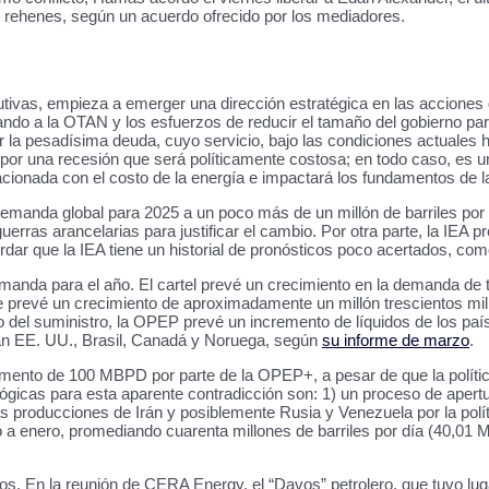
o rehenes, según un acuerdo ofrecido por los mediadores.
cutivas, empieza a emerger una dirección estratégica en las accione
ciando a la OTAN y los esfuerzos de reducir el tamaño del gobierno par
iar la pesadísima deuda, cuyo servicio, bajo las condiciones actuale
r por una recesión que será políticamente costosa; en todo caso, es
cionada con el costo de la energía e impactará los fundamentos de la
emanda global para 2025 a un poco más de un millón de barriles por d
as arancelarias para justificar el cambio. Por otra parte, la IEA pre
ar que la IEA tiene un historial de pronósticos poco acertados, 
anda para el año. El cartel prevé un crecimiento en la demanda de tan
revé un crecimiento de aproximadamente un millón trescientos mil ba
 del suministro, la OPEP prevé un incremento de líquidos de los país
rían EE. UU., Brasil, Canadá y Noruega, según
su informe de marzo
.
emento de 100 MBPD por parte de la OPEP+, a pesar de que la políti
ás lógicas para esta aparente contradicción son: 1) un proceso de ap
las producciones de Irán y posiblemente Rusia y Venezuela por la pol
enero, promediando cuarenta millones de barriles por día (40,01 MM
s. En la reunión de CERA Energy, el “Davos” petrolero, que tuvo lu