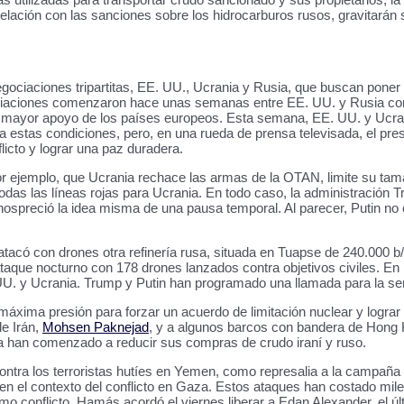
elación con las sanciones sobre los hidrocarburos rusos, gravitarán s
egociaciones tripartitas, EE. UU., Ucrania y Rusia, que buscan poner f
ociaciones comenzaron hace unas semanas entre EE. UU. y Rusia con 
ar mayor apoyo de los países europeos. Esta semana, EE. UU. y Ucr
 estas condiciones, pero, en una rueda de prensa televisada, el pre
flicto y lograr una paz duradera.
o. Por ejemplo, que Ucrania rechace las armas de la OTAN, limite su 
odas las líneas rojas para Ucrania. En todo caso, la administración
spreció la idea misma de una pausa temporal. Al parecer, Putin no e
 atacó con drones otra refinería rusa, situada en Tuapse de 240.000 b
taque nocturno con 178 drones lanzados contra objetivos civiles. En
 UU. y Ucrania. Trump y Putin han programado una llamada para la s
máxima presión para forzar un acuerdo de limitación nuclear y lograr p
de Irán,
Mohsen Paknejad
, y a algunos barcos con bandera de Hong 
hina han comenzado a reducir sus compras de crudo iraní y ruso.
tra los terroristas hutíes en Yemen, como represalia a la campaña de
en el contexto del conflicto en Gaza. Estos ataques han costado mil
conflicto, Hamás acordó el viernes liberar a Edan Alexander, el últ