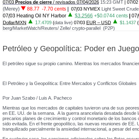
07/03
Precios
de cierre
/ revisados 07/04/2026
15:23 GMT
|
07/0
(Merey)
88.77 -7.70 cents
|
07
/
03 NYMEX
Light Sweet Crude
07
/
03
Heating Oil NY Harbor
$3.2566
+$0.0744 cents
|
07
/
Dollar/MXN
1
7.4709
(
data live)
07/03
EUR – USD
$1.1437
(
berg/MarketWatch/Reuters/ Zelle/ crypto-parallel (P2P)
Petróleo y Geopolítica: Poder en Jueg
El petróleo sigue su propio camino. Mientras los mercados financier
El Petróleo y la Geopolítica: Entre Mercados y Conflictos Globales
Por Juan Szabo / Luis A. Pacheco
Mientras que los mercados de capitales tuvieron una de sus peores
en EE. UU. de la semana. A la guerra arancelaria desatada desde l
precarios planes de crecimiento y control monetario de los bancos 
sido evitada. En el frente geopolítico, las nuevas reuniones de EE.
tranquilizado parcialmente la ansiedad internacional, a pesar del 
En cualquier caso, las sanciones adicionales sobre las flotas oscur