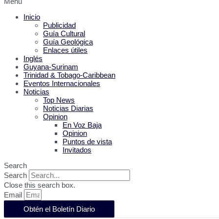
Menu
Inicio
Publicidad
Guía Cultural
Guía Geológica
Enlaces útiles
Inglés
Guyana-Surinam
Trinidad & Tobago-Caribbean
Eventos Internacionales
Noticias
Top News
Noticias Diarias
Opinion
En Voz Baja
Opinion
Puntos de vista
Invitados
Search
Search
Close this search box.
Email
Obtén el Boletín Diario