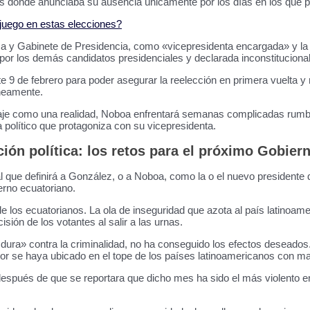
s donde anunciaba su ausencia únicamente por los días en los que par
juego en estas elecciones?
lica y Gabinete de Presidencia, como «vicepresidenta encargada» y la
r los demás candidatos presidenciales y declarada inconstitucional 
te 9 de febrero para poder asegurar la reelección en primera vuelta y 
áneamente.
aje como una realidad, Noboa enfrentará semanas complicadas rumbo a
a político que protagoniza con su vicepresidenta.
ación política: los retos para el próximo Gobier
que definirá a González, o a Noboa, como la o el nuevo presidente de
erno ecuatoriano.
e los ecuatorianos. La ola de inseguridad que azota al país latinoam
ión de los votantes al salir a las urnas.
dura» contra la criminalidad, no ha conseguido los efectos deseados
r se haya ubicado en el tope de los países latinoamericanos con ma
spués de que se reportara que dicho mes ha sido el más violento en