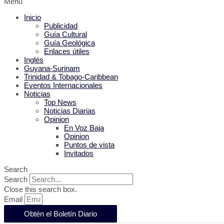
Menu
Inicio
Publicidad
Guía Cultural
Guía Geológica
Enlaces útiles
Inglés
Guyana-Surinam
Trinidad & Tobago-Caribbean
Eventos Internacionales
Noticias
Top News
Noticias Diarias
Opinion
En Voz Baja
Opinion
Puntos de vista
Invitados
Search
Search
Close this search box.
Email
Obtén el Boletín Diario