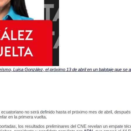
eísmo, Luisa González, el próximo 13 de abril en un balotaje que se a
 ecuatoriano no será definido hasta el próximo mes de abril, después 
far en la primera vuelta.
reportadas, los resultados preliminares del CNE revelan un empate téc