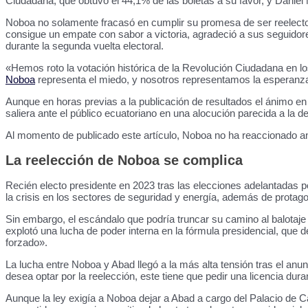
Ciudadana, que obtuvo el 44,1% de las boletas a su favor, y Daniel
Noboa no solamente fracasó en cumplir su promesa de ser reelecto c
consigue un empate con sabor a victoria, agradeció a sus seguidor
durante la segunda vuelta electoral.
«Hemos roto la votación histórica de la Revolución Ciudadana en los
Noboa
representa el miedo, y nosotros representamos la esperanza»
Aunque en horas previas a la publicación de resultados el ánimo en
saliera ante el público ecuatoriano en una alocución parecida a la 
Al momento de publicado este artículo, Noboa no ha reaccionado ante
La reelección de Noboa se complica
Recién electo presidente en 2023 tras las elecciones adelantadas 
la crisis en los sectores de seguridad y energía, además de prota
Sin embargo, el escándalo que podría truncar su camino al balotaje
explotó una lucha de poder interna en la fórmula presidencial, q
forzado».
La lucha entre Noboa y Abad llegó a la más alta tensión tras el anun
desea optar por la reelección, este tiene que pedir una licencia dur
Aunque la ley exigía a Noboa dejar a Abad a cargo del Palacio de 