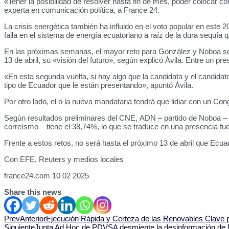
«Tener la posibilidad de resolver hasta fin de mes, poder colocar co
experta en comunicación política, a France 24.
La crisis energética también ha influido en el voto popular en este
falla en el sistema de energía ecuatoriano a raíz de la dura sequía 
En las próximas semanas, el mayor reto para González y Noboa será
13 de abril, su «visión del futuro», según explicó Ávila. Entre un p
«En esta segunda vuelta, si hay algo que la candidata y el candid
tipo de Ecuador que le están presentando», apuntó Ávila.
Por otro lado, el o la nueva mandataria tendrá que lidiar con un Con
Según resultados preliminares del CNE, ADN – partido de Noboa – t
correísmo – tiene el 38,74%, lo que se traduce en una presencia fue
Frente a estos retos, no será hasta el próximo 13 de abril que Ecua
Con EFE, Reuters y medios locales
france24.com 10 02 2025
Share this news
Prev
Anterior
Ejecución Rápida y Certeza de las Renovables Clave p
Siguiente
Junta Ad Hoc de PDVSA desmiente la desinformación d