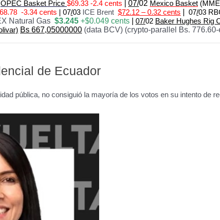
2
OPEC Basket Price
$69.33 -2.4 cents
|
07/
02
Mexico Basket
(MME
 68.78 -3.34 cents
|
07
/
03
ICE Brent
$72.12 – 0.32 cents
|
07
/
03 RB
X Natural Gas
$3.245
+$0.049 cents
|
07/
02
Baker Hughes Rig 
olivar)
Bs 667,05000000
(data BCV) (crypto-parallel Bs. 776.60-
dencial de Ecuador
idad pública, no consiguió la mayoría de los votos en su intento de r