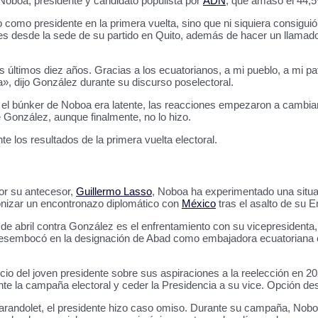
 Noboa, presidente y candidato populista por
ADN
, que amasó el 44,5
omo presidente en la primera vuelta, sino que ni siquiera consiguió 
es desde la sede de su partido en Quito, además de hacer un llamado
 últimos diez años. Gracias a los ecuatorianos, a mi pueblo, a mi pa
, dijo González durante su discurso poselectoral.
 el búnker de Noboa era latente, las reacciones empezaron a cambiar 
de González, aunque finalmente, no lo hizo.
 los resultados de la primera vuelta electoral.
por su antecesor,
Guillermo Lasso
, Noboa ha experimentado una situa
gonizar un encontronazo diplomático con
México
tras el asalto de su 
 de abril contra González es el enfrentamiento con su vicepresidenta
ue desembocó en la designación de Abad como embajadora ecuatoriana
cio del joven presidente sobre sus aspiraciones a la reelección en 20
ante la campaña electoral y ceder la Presidencia a su vice. Opción des
Carandolet, el presidente hizo caso omiso. Durante su campaña, Nobo