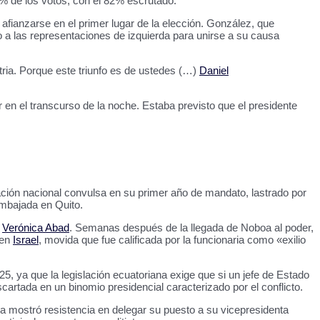
% de los votos, con el 82% escrutado.
afianzarse en el primer lugar de la elección. González, que
 a las representaciones de izquierda para unirse a su causa
tria. Porque este triunfo es de ustedes (…)
Daniel
en el transcurso de la noche. Estaba previsto que el presidente
ción nacional convulsa en su primer año de mandato, lastrado por
Embajada en Quito.
,
Verónica Abad
. Semanas después de la llegada de Noboa al poder,
 en
Israel
, movida que fue calificada por la funcionaria como «exilio
25, ya que la legislación ecuatoriana exige que si un jefe de Estado
cartada en un binomio presidencial caracterizado por el conflicto.
a mostró resistencia en delegar su puesto a su vicepresidenta