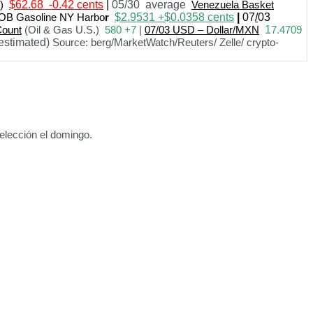
)
$62.68 -0.42 cents
|
05/30 average
Venezuela Basket
OB Gasoline NY Harbo
r
$
2.9531 +$0.0358
cents
|
07
/
03
Count
(Oil & Gas U.S.)
580 +7
|
07
/
03 USD – Dollar/MXN
1
7.4709
estimated)
Source: berg/MarketWatch/Reuters/ Zelle/ crypto-
eelección el domingo.