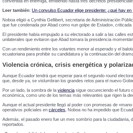
convertida en enemiga, emitiendo hasta tres decretos presidenciale
Leer también
:
Un convulso Ecuador elige presidente: ¿qué hay en 
Noboa eligió a Cynthia Gellibert, secretaria de Administración Púb
que fue condenada por Abad como «un golpe de Estado», criticada po
El presidente había empujado a su electorado a salir a las calles es
unilaterales que evitaron que Abad tomara la presidencia moment
Con un rendimiento entre los votantes menor al esperado y el balot
ecuatoriana para prohibir su candidatura y la continuación del dram
Violencia crónica, crisis energética y polariz
Aunque Ecuador tendrá que esperar para el segundo round electoral 
que, desde ya, se vislumbran los grandes retos para el nuevo Gobi
Por un lado, la sombra de la
violencia
sigue oscureciendo el futuro d
económica, como uno de los temas más relevantes que rigen la decis
Aunque el actual presidente llegó al poder con promesas de «mano 
operativos policiales en
cárceles
, Noboa no ha impedido que Ecuado
Además, el pasado enero fue un mes sombrío para la ciudadanía, de
reportados.