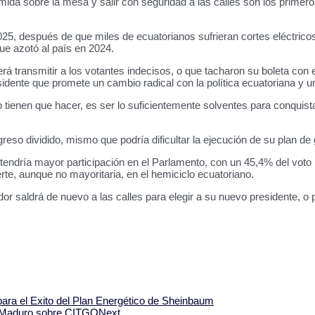
mida sobre la mesa y salir con seguridad a las calles son los primero
 2025, después de que miles de ecuatorianos sufrieran cortes eléctri
que azotó al país en 2024.
 transmitir a los votantes indecisos, o que tacharon su boleta con 
residente que promete un cambio radical con la política ecuatoriana y 
ato tienen que hacer, es ser lo suficientemente solventes para conqu
greso dividido, mismo que podría dificultar la ejecución de su plan d
endría mayor participación en el Parlamento, con un 45,4% del voto 
rte, aunque no mayoritaria, en el hemiciclo ecuatoriano.
dor saldrá de nuevo a las calles para elegir a su nuevo presidente, 
ara el Exito del Plan Energético de Sheinbaum
e Maduro sobre CITGO
Next