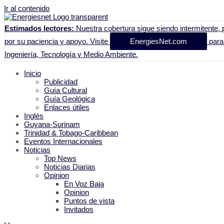
Ir al contenido
Estimados lectores:
Nuestra cobertura sigue siendo intermitente, p
por su paciencia y apoyo. Visite
EnergiesNet.com
para 
Ingeniería, Tecnología y Medio Ambiente.
Inicio
Publicidad
Guía Cultural
Guía Geológica
Enlaces útiles
Inglés
Guyana-Surinam
Trinidad & Tobago-Caribbean
Eventos Internacionales
Noticias
Top News
Noticias Diarias
Opinion
En Voz Baja
Opinion
Puntos de vista
Invitados