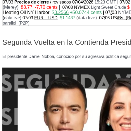
07/03
Precios
de cierre
/ revisados 07/04/2026
15:23 GMT
|
07/0
(Merey)
88.77 -7.70 cents
|
07
/
03 NYMEX
Light Sweet Crude
$
Heating Oil NY Harbor
$3.2566
+$0.0744 cents
|
07
/
03
NYME
(
data live)
07/03
EUR – USD
$1.1437
(
d
ata live)
07
/
06 US
/Bs. (B
parallel (P2P)
Segunda Vuelta en la Contienda Presi
El presidente Daniel Noboa, conocido por su agresiva política segur