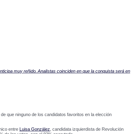
nticipa muy reñido. Analistas coinciden en que la conquista será en
de que ninguno de los candidatos favoritos en la elección
nico entre
Luisa González
, candidata izquierdista de Revolución