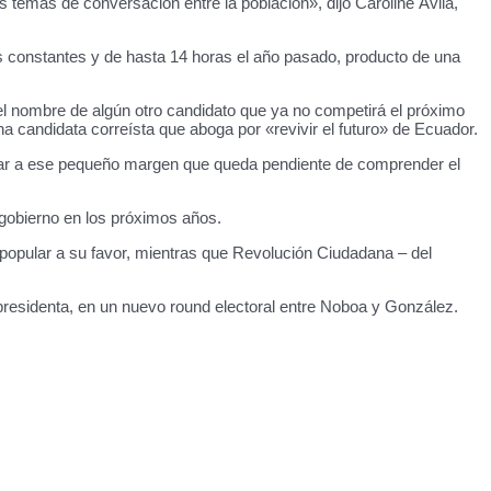
s temas de conversación entre la población», dijo Caroline Ávila,
cos constantes y de hasta 14 horas el año pasado, producto de una
el nombre de algún otro candidato que ya no competirá el próximo
una candidata correísta que aboga por «revivir el futuro» de Ecuador.
istar a ese pequeño margen que queda pendiente de comprender el
e gobierno en los próximos años.
popular a su favor, mientras que Revolución Ciudadana – del
o presidenta, en un nuevo round electoral entre Noboa y González.