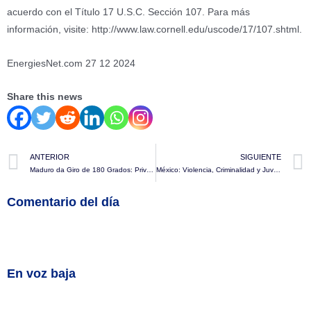
acuerdo con el Título 17 U.S.C. Sección 107. Para más
información, visite: http://www.law.cornell.edu/uscode/17/107.shtml.
EnergiesNet.com 27 12 2024
Share this news
ANTERIOR
SIGUIENTE
Maduro da Giro de 180 Grados: Privatizará 500 Empresas Nacionalizadas por el Régimen
México: Violencia, Criminalidad y Juventud como Agentes de Cambio para la Paz – Jorge Valderrabano
Comentario del día
En voz baja